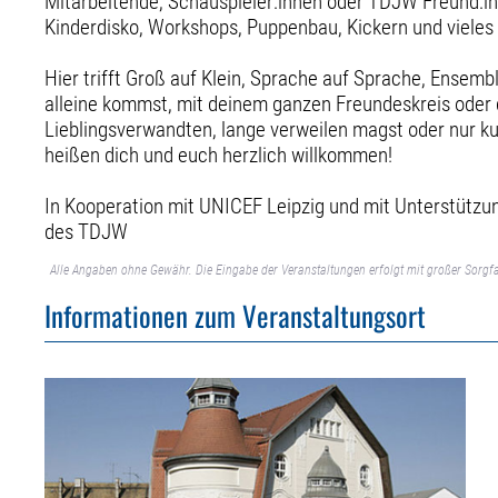
Mitarbeitende, Schauspieler:innen oder TDJW Freund:in
Kinderdisko, Workshops, Puppenbau, Kickern und vieles
Hier trifft Groß auf Klein, Sprache auf Sprache, Ensemb
alleine kommst, mit deinem ganzen Freundeskreis oder
Lieblingsverwandten, lange verweilen magst oder nur ku
heißen dich und euch herzlich willkommen!
In Kooperation mit UNICEF Leipzig und mit Unterstützu
des TDJW
Alle Angaben ohne Gewähr. Die Eingabe der Veranstaltungen erfolgt mit großer Sorgfa
Informationen zum Veranstaltungsort