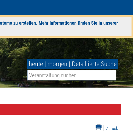
atomo zu erstellen. Mehr Informationen finden Sie in unserer
heute
|
morgen
|
Detaillierte Suche
|
Zurück