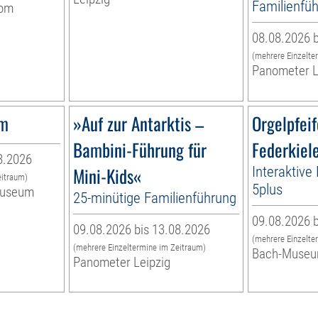
Familienfüh
vom
08.08.2026 b
(mehrere Einzelte
Panometer L
um
»Auf zur Antarktis –
Orgelpfei
Bambini-Führung für
Federkiel
8.2026
Mini-Kids«
Interaktive
eitraum)
5plus
museum
25-minütige Familienführung
09.08.2026 b
09.08.2026 bis 13.08.2026
(mehrere Einzelte
(mehrere Einzeltermine im Zeitraum)
Bach-Muse
Panometer Leipzig