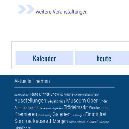
weitere Veranstaltungen
Kalender
heute
Aktuelle Themen
Heute
Dinner-Show
Demnächst
QUARTERBACK Immobilien ARENA
Ausstellungen
Museum
Oper
Gewandhaus
Kinder
Trödelmarkt
Sommertheater
Wochenende
Sehenswürdigkeiten
Premieren
Galerien
Eintritt frei
Zoo Leipzig
Führungen
Sommerkabarett
Morgen
Kabarett
Sommerferien
Musicals
Highlights