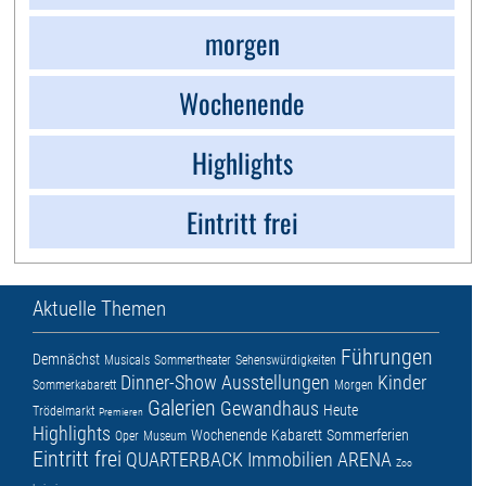
morgen
Wochenende
Highlights
Eintritt frei
Aktuelle Themen
Führungen
Demnächst
Musicals
Sommertheater
Sehenswürdigkeiten
Dinner-Show
Ausstellungen
Kinder
Sommerkabarett
Morgen
Galerien
Gewandhaus
Heute
Trödelmarkt
Premieren
Highlights
Wochenende
Kabarett
Sommerferien
Oper
Museum
Eintritt frei
QUARTERBACK Immobilien ARENA
Zoo