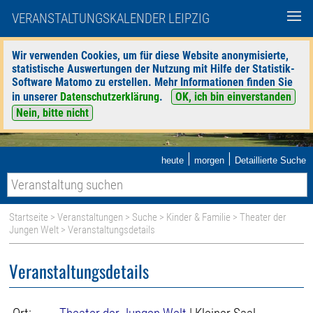
VERANSTALTUNGSKALENDER LEIPZIG
Wir verwenden Cookies, um für diese Website anonymisierte,
statistische Auswertungen der Nutzung mit Hilfe der Statistik-
Software Matomo zu erstellen. Mehr Informationen finden Sie
in unserer
Datenschutzerklärung
.
OK, ich bin einverstanden
Nein, bitte nicht
|
|
heute
morgen
Detaillierte Suche
Startseite
>
Veranstaltungen
>
Suche
>
Kinder & Familie
>
Theater der
Jungen Welt
> Veranstaltungsdetails
Veranstaltungsdetails