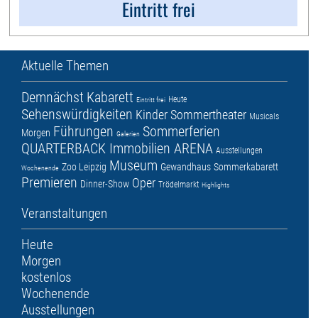
Eintritt frei
Aktuelle Themen
Demnächst
Kabarett
Heute
Eintritt frei
Sehenswürdigkeiten
Kinder
Sommertheater
Musicals
Führungen
Sommerferien
Morgen
Galerien
QUARTERBACK Immobilien ARENA
Ausstellungen
Museum
Zoo Leipzig
Gewandhaus
Sommerkabarett
Wochenende
Premieren
Oper
Dinner-Show
Trödelmarkt
Highlights
Veranstaltungen
Heute
Morgen
kostenlos
Wochenende
Ausstellungen