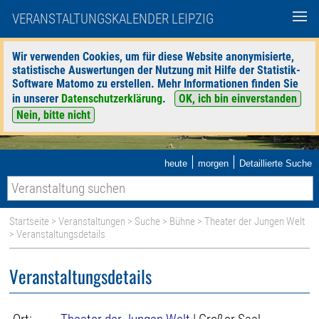
VERANSTALTUNGSKALENDER LEIPZIG
Wir verwenden Cookies, um für diese Website anonymisierte,
statistische Auswertungen der Nutzung mit Hilfe der Statistik-
Software Matomo zu erstellen. Mehr Informationen finden Sie
in unserer
Datenschutzerklärung
.
OK, ich bin einverstanden
Nein, bitte nicht
|
|
heute
morgen
Detaillierte Suche
Startseite
>
Veranstaltungen
>
Suche
>
Bühne
>
Theater der Jungen Welt
> Veranstaltungsdetails
Veranstaltungsdetails