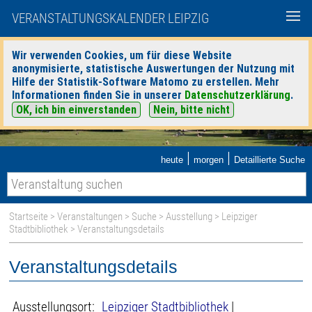
VERANSTALTUNGSKALENDER LEIPZIG
Wir verwenden Cookies, um für diese Website
anonymisierte, statistische Auswertungen der Nutzung mit
Hilfe der Statistik-Software Matomo zu erstellen. Mehr
Informationen finden Sie in unserer
Datenschutzerklärung
.
OK, ich bin einverstanden
Nein, bitte nicht
|
|
heute
morgen
Detaillierte Suche
Startseite
>
Veranstaltungen
>
Suche
>
Ausstellung
>
Leipziger
Stadtbibliothek
> Veranstaltungsdetails
Veranstaltungsdetails
Ausstellungsort:
Leipziger Stadtbibliothek
|