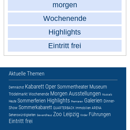
morgen
Wochenende
Highlights
Eintritt frei
Aktuelle Themen
Kabarett
Oper
Sommertheater
Museum
Demnächst
Morgen
Ausstellungen
Trödelmarkt
Wochenende
Musicals
Highlights
Galerien
Sommerferien
Dinner-
Heute
Premieren
Sommerkabarett
Show
QUARTERBACK Immobilien ARENA
Zoo Leipzig
Führungen
Sehenswürdigkeiten
Gewandhaus
Kinder
Eintritt frei