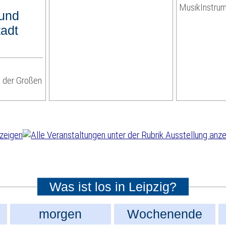
MusikInstr
 und
tadt
 der Großen
Was ist los in Leipzig?
morgen
Wochenende