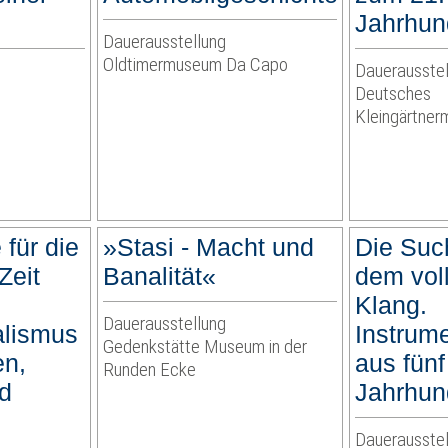
Jahrhun
Dauerausstellung
Oldtimermuseum Da Capo
Dauerausstel
Deutsches
Kleingärtne
für die
»Stasi - Macht und
Die Suc
Zeit
Banalität«
dem vo
Klang.
Dauerausstellung
alismus
Instrum
Gedenkstätte Museum in der
en,
aus fünf
Runden Ecke
nd
Jahrhun
Dauerausstel