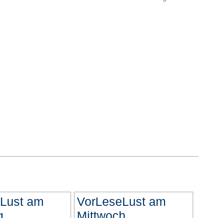
Lust am
VorLeseLust am
g
Mittwoch