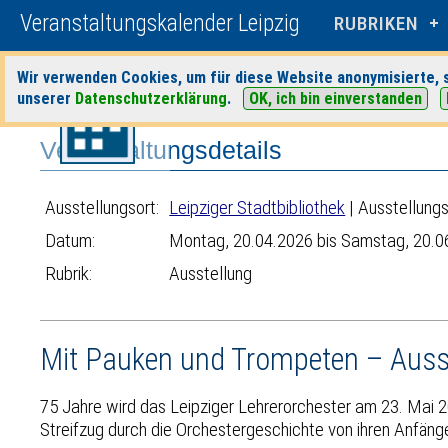
Veranstaltungskalender Leipzig
RUBRIKEN
Wir verwenden Cookies, um für diese Website anonymisierte, s
Startseite
>
Veranstaltungen
>
Suche
>
Ausstellung
>
Leipziger Stadt
unserer
Datenschutzerklärung
.
OK, ich bin einverstanden
Veranstaltungsdetails
Ausstellungsort:
Leipziger Stadtbibliothek
| Ausstellungs
Datum:
Montag, 20.04.2026 bis Samstag, 20.0
Rubrik:
Ausstellung
Mit Pauken und Trompeten – Ausst
75 Jahre wird das Leipziger Lehrerorchester am 23. Mai 2
Streifzug durch die Orchestergeschichte von ihren Anfänge