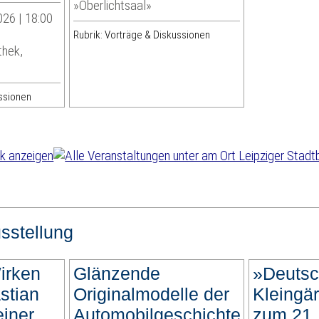
»Oberlichtsaal»
026 | 18:00
Rubrik: Vorträge & Diskussionen
thek,
ussionen
sstellung
irken
Glänzende
»Deutsc
stian
Originalmodelle der
Kleingär
iner
Automobilgeschichte
zum 21.