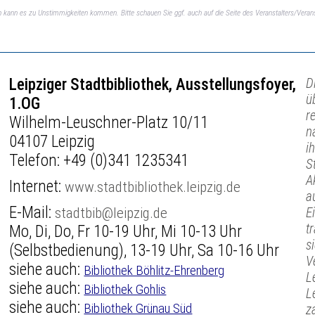
ch kann es zu Unstimmigkeiten kommen. Bitte schauen Sie ggf. auch auf die Seite des Veranstalters/Verans
Leipziger Stadtbibliothek, Ausstellungsfoyer,
D
ü
1.OG
r
Wilhelm-Leuschner-Platz 10/11
n
04107 Leipzig
i
Telefon:
+49 (0)341 1235341
S
A
Internet:
www.stadtbibliothek.leipzig.de
a
E-Mail:
stadtbib@leipzig.de
E
t
Mo, Di, Do, Fr 10-19 Uhr, Mi 10-13 Uhr
s
(Selbstbedienung), 13-19 Uhr, Sa 10-16 Uhr
V
siehe auch:
Bibliothek Böhlitz-Ehrenberg
L
siehe auch:
Bibliothek Gohlis
L
siehe auch:
Bibliothek Grünau Süd
z