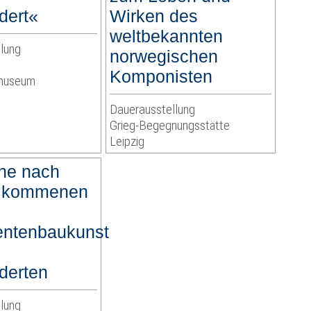
dert«
Wirken des
weltbekannten
lung
norwegischen
Komponisten
rmuseum
Dauerausstellung
Grieg-Begegnungsstätte
Leipzig
he nach
llkommenen
entenbaukunst
derten
lung