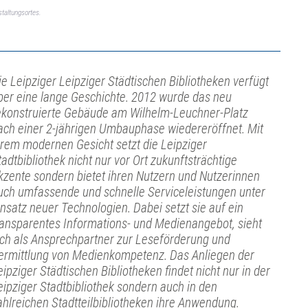
taltungsortes.
ie Leipziger Leipziger Städtischen Bibliotheken verfügt
ber eine lange Geschichte. 2012 wurde das neu
ekonstruierte Gebäude am Wilhelm-Leuchner-Platz
ach einer 2-jährigen Umbauphase wiedereröffnet. Mit
hrem modernen Gesicht setzt die Leipziger
tadtbibliothek nicht nur vor Ort zukunftsträchtige
kzente sondern bietet ihren Nutzern und Nutzerinnen
uch umfassende und schnelle Serviceleistungen unter
insatz neuer Technologien. Dabei setzt sie auf ein
ransparentes Informations- und Medienangebot, sieht
ich als Ansprechpartner zur Leseförderung und
ermittlung von Medienkompetenz. Das Anliegen der
eipziger Städtischen Bibliotheken findet nicht nur in der
eipziger Stadtbibliothek sondern auch in den
ahlreichen Stadtteilbibliotheken ihre Anwendung.