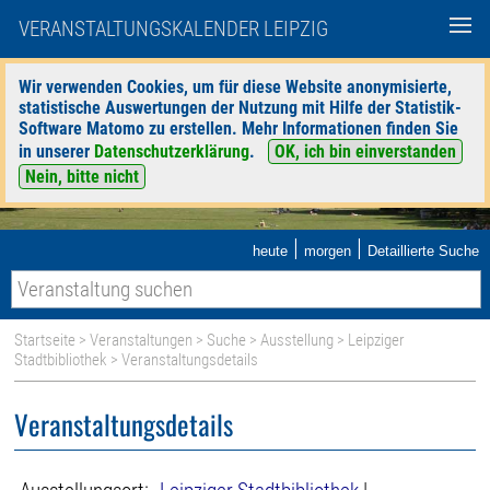
VERANSTALTUNGSKALENDER LEIPZIG
Wir verwenden Cookies, um für diese Website anonymisierte,
statistische Auswertungen der Nutzung mit Hilfe der Statistik-
Software Matomo zu erstellen. Mehr Informationen finden Sie
in unserer
Datenschutzerklärung
.
OK, ich bin einverstanden
Nein, bitte nicht
|
|
heute
morgen
Detaillierte Suche
Startseite
>
Veranstaltungen
>
Suche
>
Ausstellung
>
Leipziger
Stadtbibliothek
> Veranstaltungsdetails
Veranstaltungsdetails