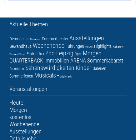
Aktuelle Themen
Ausstellungen
Demnächst
Sommertheater
Museum
Wochenende
Gewandhaus
Führungen
Highlights
Heute
Kabarett
Zoo Leipzig
Morgen
Eintritt frei
Oper
Dinner-Show
QUARTERBACK Immobilien ARENA
Sommerkabarett
Sehenswürdigkeiten
Kinder
Galerien
Premieren
Musicals
Sommerferien
Trödelmarkt
Veranstaltungen
Heute
Morgen
kostenlos
Wochenende
Ausstellungen
Detailsuche