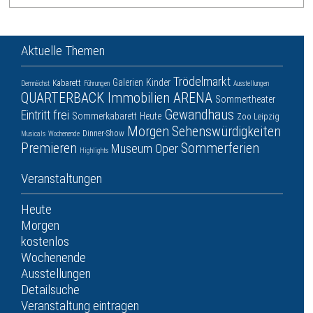
Aktuelle Themen
Trödelmarkt
Galerien
Kinder
Kabarett
Demnächst
Führungen
Ausstellungen
QUARTERBACK Immobilien ARENA
Sommertheater
Gewandhaus
Eintritt frei
Sommerkabarett
Heute
Zoo Leipzig
Morgen
Sehenswürdigkeiten
Dinner-Show
Musicals
Wochenende
Premieren
Sommerferien
Museum
Oper
Highlights
Veranstaltungen
Heute
Morgen
kostenlos
Wochenende
Ausstellungen
Detailsuche
Veranstaltung eintragen