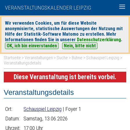
VERANSTALTUNGSKALENDER LEIPZIG
Wir verwenden Cookies, um für diese Website
anonymisierte, statistische Auswertungen der Nutzung mit
|
|
Hilfe der Statistik-Software Matomo zu erstellen. Mehr
heute
morgen
Detaillierte Suche
Informationen finden Sie in unserer
Datenschutzerklärung
.
OK, ich bin einverstanden
Nein, bitte nicht
Startseite
>
Veranstaltungen
>
Suche
>
Bühne
>
Schauspiel Leipzig
>
Veranstaltungsdetails
Diese Veranstaltung ist bereits vorbei.
Veranstaltungsdetails
Ort:
Schauspiel Leipzig
| Foyer 1
Datum:
Samstag, 13.06.2026
Uhrzeit:
17:00 Uhr