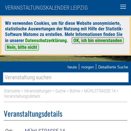
VERANSTALTUNGSKALENDER LEIPZIG
Wir verwenden Cookies, um für diese Website anonymisierte,
statistische Auswertungen der Nutzung mit Hilfe der Statistik-
Software Matomo zu erstellen. Mehr Informationen finden Sie
in unserer
Datenschutzerklärung
.
OK, ich bin einverstanden
Nein, bitte nicht
|
|
heute
morgen
Detaillierte Suche
Startseite
>
Veranstaltungen
>
Suche
>
Bühne
>
MÜHLSTRASSE 14
>
Veranstaltungsdetails
Veranstaltungsdetails