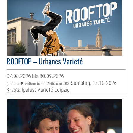
ROOFTOP – Urbanes Varieté
07.08.2026 bis 30.09.2026
bis Samstag, 17.10.2026
(mehrere Einzeltermine im Zeitraum)
Krystallpalast Varieté Leipzig