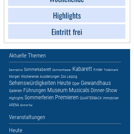
Highlights
Eintritt frei
Aktuelle Themen
Kabarett
Sommerkabarett
Kinder
Demnächst
Sommertheater
Trödelmarkt
Morgen
Wochenende
Ausstellungen
Zoo Leipzig
Sehenswürdigkeiten
Heute
Gewandhaus
Oper
Museum
Musicals
Führungen
Dinner-Show
Galerien
Premieren
Sommerferien
Highlights
QUARTERBACK Immobilien
ARENA
Eintritt frei
Veranstaltungen
Heute