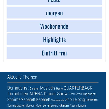
morgen
Wochenende
Highlights
Eintritt frei
Aktuelle Themen
Demnächst
QUARTERBACK
Musicals
Galerien
Heute
Immobilien ARENA
Dinner-Show
Premieren
Highlights
Sommerkabarett
Kabarett
Zoo Leipzig
Eintritt frei
Wochenende
Sehenswürdigkeiten
Sommertheater
Museum
Oper
Ausstellungen