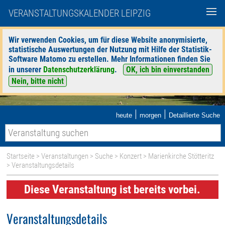
VERANSTALTUNGSKALENDER LEIPZIG
Wir verwenden Cookies, um für diese Website anonymisierte,
statistische Auswertungen der Nutzung mit Hilfe der Statistik-
Software Matomo zu erstellen. Mehr Informationen finden Sie
in unserer
Datenschutzerklärung
.
OK, ich bin einverstanden
Nein, bitte nicht
|
|
heute
morgen
Detaillierte Suche
Startseite
>
Veranstaltungen
>
Suche
>
Konzert
>
Marienkirche Stötteritz
> Veranstaltungsdetails
Diese Veranstaltung ist bereits vorbei.
Veranstaltungsdetails