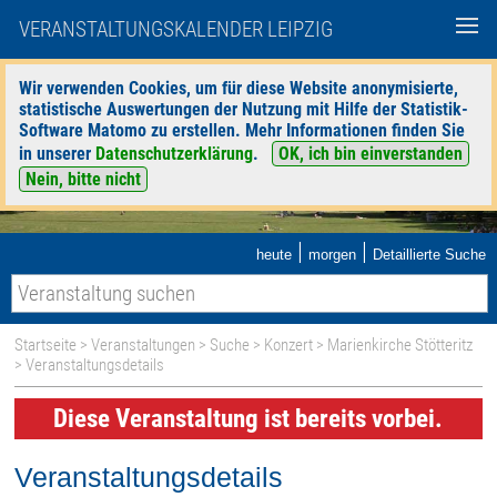
VERANSTALTUNGSKALENDER LEIPZIG
Wir verwenden Cookies, um für diese Website anonymisierte,
statistische Auswertungen der Nutzung mit Hilfe der Statistik-
Software Matomo zu erstellen. Mehr Informationen finden Sie
in unserer
Datenschutzerklärung
.
OK, ich bin einverstanden
Nein, bitte nicht
|
|
heute
morgen
Detaillierte Suche
Startseite
>
Veranstaltungen
>
Suche
>
Konzert
>
Marienkirche Stötteritz
> Veranstaltungsdetails
Diese Veranstaltung ist bereits vorbei.
Veranstaltungsdetails