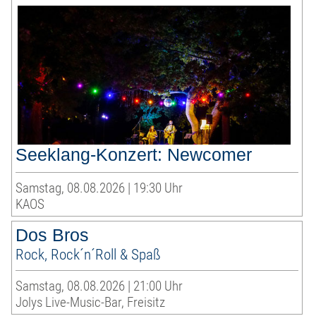
Seeklang-Konzert: Newcomer
Samstag, 08.08.2026 | 19:30 Uhr
KAOS
Dos Bros
Rock, Rock´n´Roll & Spaß
Samstag, 08.08.2026 | 21:00 Uhr
Jolys Live-Music-Bar, Freisitz