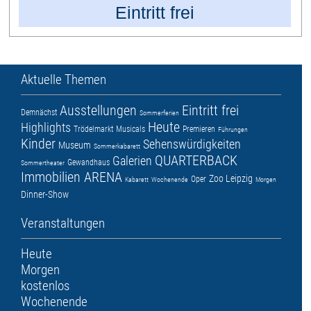
Eintritt frei
Aktuelle Themen
Ausstellungen
Eintritt frei
Demnächst
Sommerferien
Heute
Highlights
Trödelmarkt
Musicals
Premieren
Führungen
Kinder
Sehenswürdigkeiten
Museum
Sommerkabarett
QUARTERBACK
Galerien
Gewandhaus
Sommertheater
Immobilien ARENA
Zoo Leipzig
Oper
Kabarett
Wochenende
Morgen
Dinner-Show
Veranstaltungen
Heute
Morgen
kostenlos
Wochenende