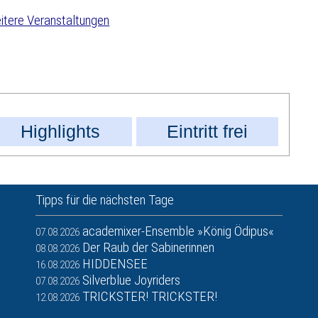
tere Veranstaltungen
Highlights
Eintritt frei
Tipps für die nächsten Tage
academixer-Ensemble »König Ödipus«
07.08.2026
Der Raub der Sabinerinnen
08.08.2026
HIDDENSEE
16.08.2026
Silverblue Joyriders
07.08.2026
TRICKSTER! TRICKSTER!
12.08.2026