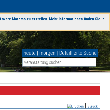
ftware Matomo zu erstellen. Mehr Informationen finden Sie in
heute
|
morgen
|
Detaillierte Suche
|
Zurück