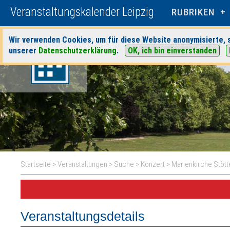
Veranstaltungskalender Leipzig
RUBRIKEN
Wir verwenden Cookies, um für diese Website anonymisierte, s
unserer
Datenschutzerklärung
.
OK, ich bin einverstanden
Startseite
>
Veranstaltungen
>
Suche
>
Konzert
>
Marienkirche Stött
Veranstaltungsdetails