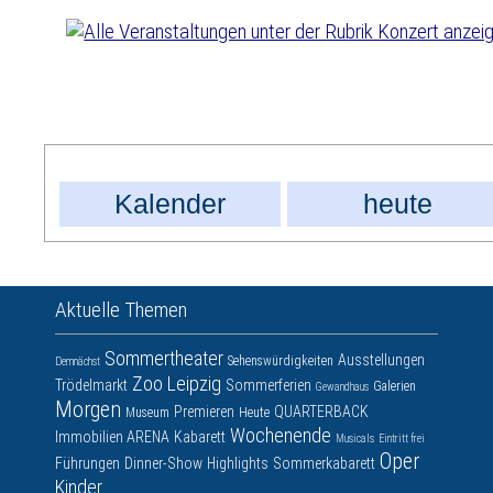
Kalender
heute
Aktuelle Themen
Sommertheater
Ausstellungen
Sehenswürdigkeiten
Demnächst
Zoo Leipzig
Trödelmarkt
Sommerferien
Galerien
Gewandhaus
Morgen
Premieren
QUARTERBACK
Museum
Heute
Wochenende
Immobilien ARENA
Kabarett
Musicals
Eintritt frei
Oper
Führungen
Dinner-Show
Highlights
Sommerkabarett
Kinder