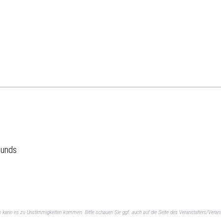
ounds
ch kann es zu Unstimmigkeiten kommen. Bitte schauen Sie ggf. auch auf die Seite des Veranstalters/Verans