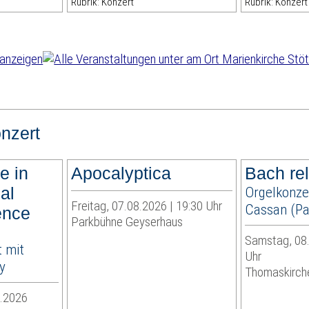
Rubrik: Konzert
Rubrik: Konzert
nzert
e in
Apocalyptica
Bach re
ual
Orgelkonze
Freitag, 07.08.2026 | 19:30 Uhr
Cassan (Par
ence
Parkbühne Geyserhaus
Samstag, 08.
 mit
Uhr
y
Thomaskirch
9.2026