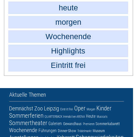
heute
morgen
Wochenende
Highlights
Eintritt frei
Aktuelle Themen
Oper
Kinder
Demnächst
Zoo Leipzig
Eintritt frei
Morgen
Sommerferien
Heute
QUARTERBACK Immobilien ARENA
Musicals
Sommertheater
Galerien
Gewandhaus
Sommerkabarett
Premieren
Wochenende
Führungen
Dinner-Show
Museum
Trödelmarkt