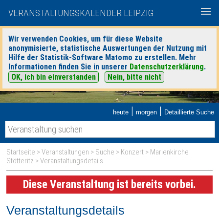
VERANSTALTUNGSKALENDER LEIPZIG
Wir verwenden Cookies, um für diese Website
anonymisierte, statistische Auswertungen der Nutzung mit
Hilfe der Statistik-Software Matomo zu erstellen. Mehr
Informationen finden Sie in unserer
Datenschutzerklärung
.
OK, ich bin einverstanden
Nein, bitte nicht
|
|
heute
morgen
Detaillierte Suche
Startseite
>
Veranstaltungen
>
Suche
>
Konzert
>
Marienkirche
Stötteritz
> Veranstaltungsdetails
Diese Veranstaltung ist bereits vorbei.
Veranstaltungsdetails