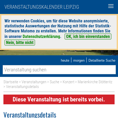
VERANSTALTUNGSKALENDER LEIPZIG
Wir verwenden Cookies, um für diese Website anonymisierte,
statistische Auswertungen der Nutzung mit Hilfe der Statistik-
Software Matomo zu erstellen. Mehr Informationen finden Sie
in unserer
Datenschutzerklärung
.
OK, ich bin einverstanden
Nein, bitte nicht
|
|
heute
morgen
Detaillierte Suche
Startseite
>
Veranstaltungen
>
Suche
>
Konzert
>
Marienkirche Stötteritz
> Veranstaltungsdetails
Diese Veranstaltung ist bereits vorbei.
Veranstaltungsdetails