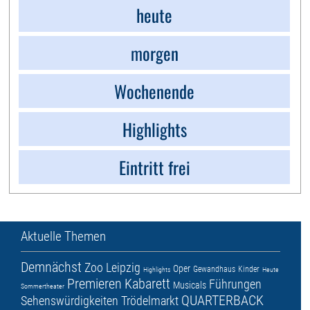
heute
morgen
Wochenende
Highlights
Eintritt frei
Aktuelle Themen
Demnächst
Zoo Leipzig
Oper
Gewandhaus
Kinder
Highlights
Heute
Premieren
Kabarett
Führungen
Musicals
Sommertheater
QUARTERBACK
Sehenswürdigkeiten
Trödelmarkt