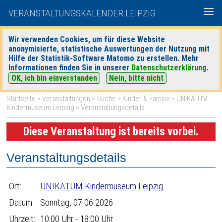
VERANSTALTUNGSKALENDER LEIPZIG
Wir verwenden Cookies, um für diese Website
anonymisierte, statistische Auswertungen der Nutzung mit
|
|
Hilfe der Statistik-Software Matomo zu erstellen. Mehr
heute
morgen
Detaillierte Suche
Informationen finden Sie in unserer
Datenschutzerklärung
.
OK, ich bin einverstanden
Nein, bitte nicht
Startseite
>
Veranstaltungen
>
Suche
>
Kinder & Familie
>
UNIKATUM
Kindermuseum Leipzig
> Veranstaltungsdetails
Diese Veranstaltung ist bereits vorbei.
Veranstaltungsdetails
Ort:
UNIKATUM Kindermuseum Leipzig
Datum:
Sonntag, 07.06.2026
Uhrzeit:
10:00 Uhr - 18:00 Uhr