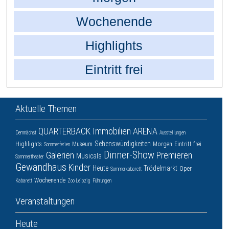
Wochenende
Highlights
Eintritt frei
Aktuelle Themen
QUARTERBACK Immobilien ARENA
Demnächst
Ausstellungen
Sehenswürdigkeiten
Highlights
Museum
Morgen
Eintritt frei
Sommerferien
Dinner-Show
Galerien
Premieren
Musicals
Sommertheater
Gewandhaus
Kinder
Heute
Trödelmarkt
Oper
Sommerkabarett
Wochenende
Kabarett
Zoo Leipzig
Führungen
Veranstaltungen
Heute