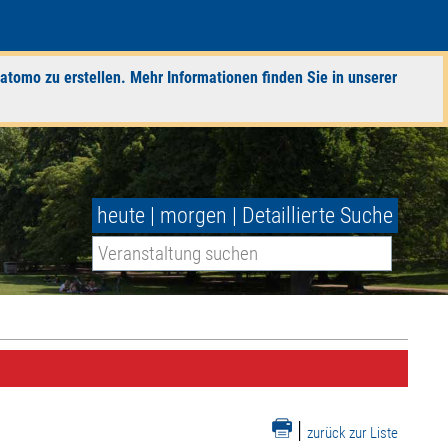
atomo zu erstellen. Mehr Informationen finden Sie in unserer
heute
|
morgen
|
Detaillierte Suche
|
zurück zur Liste