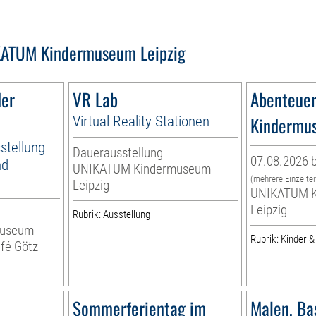
ATUM Kindermuseum Leipzig
der
VR Lab
Abenteuer
Virtual Reality Stationen
Kindermu
stellung
Dauerausstellung
07.08.2026 b
nd
UNIKATUM Kindermuseum
(mehrere Einzelte
Leipzig
UNIKATUM K
Leipzig
Rubrik: Ausstellung
museum
Rubrik: Kinder &
fé Götz
Sommerferientag im
Malen, Bas