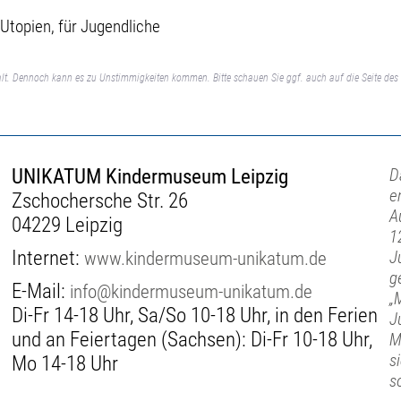
 Utopien, für Jugendliche
lt. Dennoch kann es zu Unstimmigkeiten kommen. Bitte schauen Sie ggf. auch auf die Seite des 
UNIKATUM Kindermuseum Leipzig
D
e
Zschochersche Str. 26
A
04229 Leipzig
1
Internet:
www.kindermuseum-unikatum.de
J
g
E-Mail:
info@kindermuseum-unikatum.de
„
Di-Fr 14-18 Uhr, Sa/So 10-18 Uhr, in den Ferien
J
und an Feiertagen (Sachsen): Di-Fr 10-18 Uhr,
M
s
Mo 14-18 Uhr
s