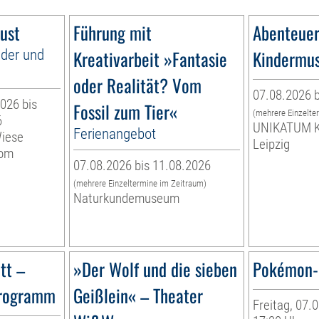
ust
Führung mit
Abenteuer
nder und
Kreativarbeit »Fantasie
Kindermu
oder Realität? Vom
07.08.2026 b
026 bis
Fossil zum Tier«
(mehrere Einzelte
6
UNIKATUM K
Ferienangebot
Wiese
Leipzig
vom
07.08.2026 bis 11.08.2026
(mehrere Einzeltermine im Zeitraum)
Naturkundemuseum
tt –
»Der Wolf und die sieben
Pokémon-
programm
Geißlein« – Theater
Freitag, 07.0