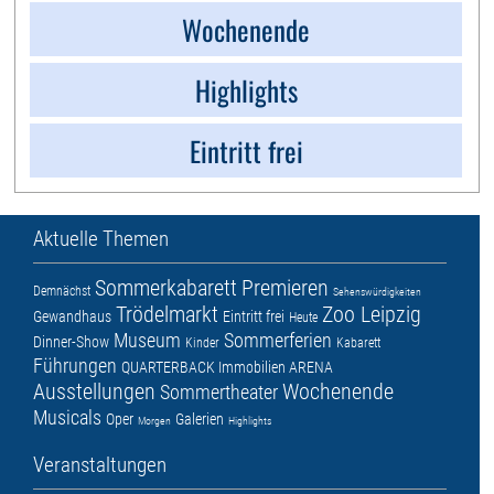
Wochenende
Highlights
Eintritt frei
Aktuelle Themen
Sommerkabarett
Premieren
Demnächst
Sehenswürdigkeiten
Trödelmarkt
Zoo Leipzig
Gewandhaus
Eintritt frei
Heute
Museum
Sommerferien
Dinner-Show
Kinder
Kabarett
Führungen
QUARTERBACK Immobilien ARENA
Ausstellungen
Wochenende
Sommertheater
Musicals
Oper
Galerien
Morgen
Highlights
Veranstaltungen