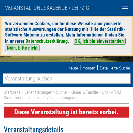
VERANSTALTUNGSKALENDER LEIPZIG
Wir verwenden Cookies, um für diese Website anonymisierte,
statistische Auswertungen der Nutzung mit Hilfe der Statistik-
Software Matomo zu erstellen. Mehr Informationen finden Sie
in unserer
Datenschutzerklärung
.
OK, ich bin einverstanden
Nein, bitte nicht
|
|
heute
morgen
Detaillierte Suche
Startseite
>
Veranstaltungen
>
Suche
>
Kinder & Familie
>
UNIKATUM
Kindermuseum Leipzig
> Veranstaltungsdetails
Diese Veranstaltung ist bereits vorbei.
Veranstaltungsdetails