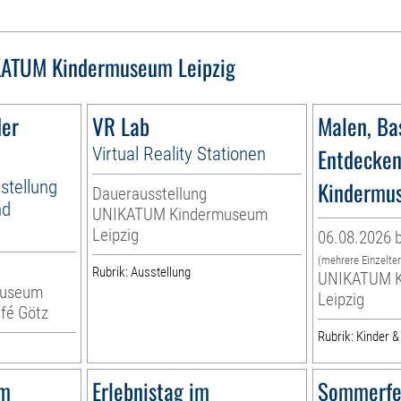
ATUM Kindermuseum Leipzig
der
VR Lab
Malen, Bas
Virtual Reality Stationen
Entdecken
stellung
Kindermu
Dauerausstellung
nd
UNIKATUM Kindermuseum
Leipzig
06.08.2026 b
(mehrere Einzelte
Rubrik: Ausstellung
UNIKATUM K
museum
Leipzig
fé Götz
Rubrik: Kinder &
um
Erlebnistag im
Sommerfe