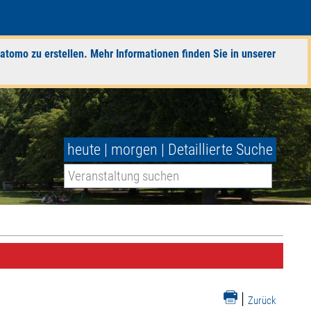
atomo zu erstellen. Mehr Informationen finden Sie in unserer
heute
|
morgen
|
Detaillierte Suche
|
Zurück