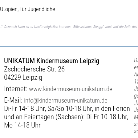
 Utopien, für Jugendliche
lt. Dennoch kann es zu Unstimmigkeiten kommen. Bitte schauen Sie ggf. auch auf die Seite des 
UNIKATUM Kindermuseum Leipzig
D
e
Zschochersche Str. 26
A
04229 Leipzig
1
Internet:
www.kindermuseum-unikatum.de
J
g
E-Mail:
info@kindermuseum-unikatum.de
„
Di-Fr 14-18 Uhr, Sa/So 10-18 Uhr, in den Ferien
J
und an Feiertagen (Sachsen): Di-Fr 10-18 Uhr,
M
s
Mo 14-18 Uhr
s