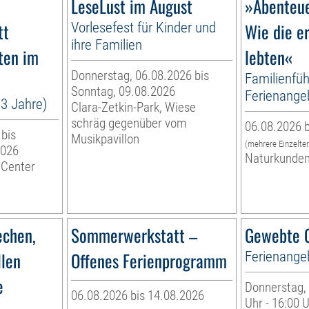
LeseLust im August
»Abenteue
tt
Vorlesefest für Kinder und
Wie die e
ihre Familien
ten im
lebten«
Donnerstag, 06.08.2026 bis
Familienfüh
Sonntag, 09.08.2026
Ferienange
13 Jahre)
Clara-Zetkin-Park, Wiese
schräg gegenüber vom
06.08.2026 b
 bis
Musikpavillon
(mehrere Einzelte
2026
Naturkunde
 Center
echen,
Sommerwerkstatt –
Gewebte G
llen
Offenes Ferienprogramm
Ferienange
e
Donnerstag, 
06.08.2026 bis 14.08.2026
Uhr - 16:00 