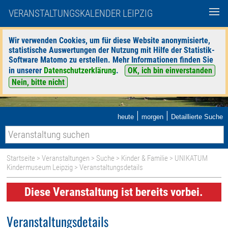
VERANSTALTUNGSKALENDER LEIPZIG
Wir verwenden Cookies, um für diese Website anonymisierte,
statistische Auswertungen der Nutzung mit Hilfe der Statistik-
Software Matomo zu erstellen. Mehr Informationen finden Sie
in unserer
Datenschutzerklärung
.
OK, ich bin einverstanden
Nein, bitte nicht
|
|
heute
morgen
Detaillierte Suche
Startseite
>
Veranstaltungen
>
Suche
>
Kinder & Familie
>
UNIKATUM
Kindermuseum Leipzig
> Veranstaltungsdetails
Diese Veranstaltung ist bereits vorbei.
Veranstaltungsdetails