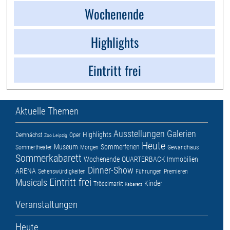
Wochenende
Highlights
Eintritt frei
Aktuelle Themen
Ausstellungen
Galerien
Highlights
Demnächst
Oper
Zoo Leipzig
Heute
Museum
Sommerferien
Sommertheater
Morgen
Gewandhaus
Sommerkabarett
Wochenende
QUARTERBACK Immobilien
Dinner-Show
ARENA
Sehenswürdigkeiten
Führungen
Premieren
Eintritt frei
Musicals
Kinder
Trödelmarkt
Kabarett
Veranstaltungen
Heute