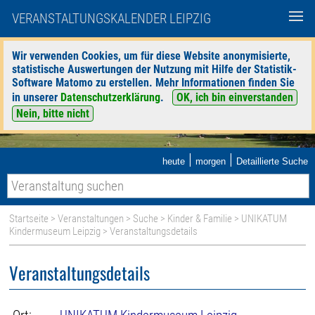
VERANSTALTUNGSKALENDER LEIPZIG
Wir verwenden Cookies, um für diese Website anonymisierte,
statistische Auswertungen der Nutzung mit Hilfe der Statistik-
Software Matomo zu erstellen. Mehr Informationen finden Sie
in unserer
Datenschutzerklärung
.
OK, ich bin einverstanden
Nein, bitte nicht
|
|
heute
morgen
Detaillierte Suche
Startseite
>
Veranstaltungen
>
Suche
>
Kinder & Familie
>
UNIKATUM
Kindermuseum Leipzig
> Veranstaltungsdetails
Veranstaltungsdetails