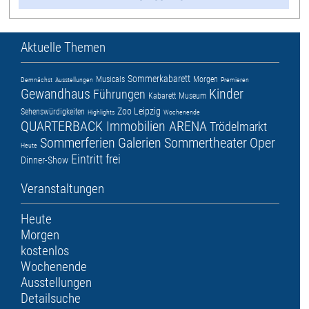
Aktuelle Themen
Sommerkabarett
Musicals
Morgen
Demnächst
Ausstellungen
Premieren
Gewandhaus
Kinder
Führungen
Kabarett
Museum
Zoo Leipzig
Sehenswürdigkeiten
Highlights
Wochenende
QUARTERBACK Immobilien ARENA
Trödelmarkt
Sommerferien
Galerien
Sommertheater
Oper
Heute
Eintritt frei
Dinner-Show
Veranstaltungen
Heute
Morgen
kostenlos
Wochenende
Ausstellungen
Detailsuche