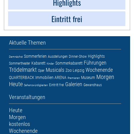
Highlights
Eintritt frei
Aktuelle Themen
Sommerferien
Highlights
Ausstellungen
Dinner-Show
Demnächst
Führungen
Kabarett
Sommerkabarett
Sommertheater
Kinder
Trödelmarkt
Musicals
Wochenende
Zoo Leipzig
Oper
Morgen
QUARTERBACK Immobilien ARENA
Museum
Premieren
Heute
Galerien
Eintritt frei
Gewandhaus
Sehenswürdigkeiten
Veranstaltungen
Heute
Morgen
kostenlos
Wochenende