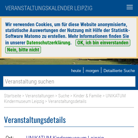
VERANSTALTUNGSKALENDER LEIPZIG
Wir verwenden Cookies, um für diese Website anonymisierte,
statistische Auswertungen der Nutzung mit Hilfe der Statistik-
Software Matomo zu erstellen. Mehr Informationen finden Sie
in unserer
Datenschutzerklärung
.
OK, ich bin einverstanden
Nein, bitte nicht
|
|
heute
morgen
Detaillierte Suche
Startseite
>
Veranstaltungen
>
Suche
>
Kinder & Familie
>
UNIKATUM
Kindermuseum Leipzig
> Veranstaltungsdetails
Veranstaltungsdetails