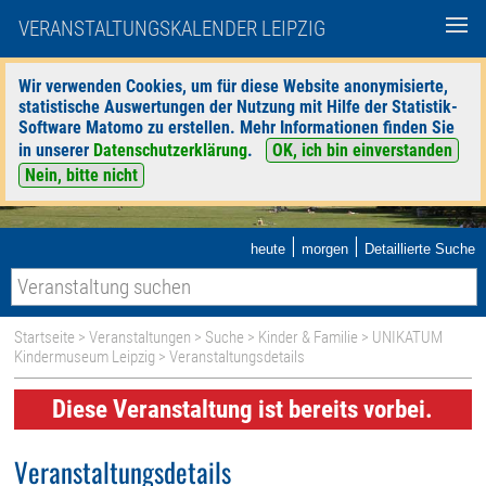
VERANSTALTUNGSKALENDER LEIPZIG
Wir verwenden Cookies, um für diese Website anonymisierte,
statistische Auswertungen der Nutzung mit Hilfe der Statistik-
Software Matomo zu erstellen. Mehr Informationen finden Sie
in unserer
Datenschutzerklärung
.
OK, ich bin einverstanden
Nein, bitte nicht
|
|
heute
morgen
Detaillierte Suche
Startseite
>
Veranstaltungen
>
Suche
>
Kinder & Familie
>
UNIKATUM
Kindermuseum Leipzig
> Veranstaltungsdetails
Diese Veranstaltung ist bereits vorbei.
Veranstaltungsdetails