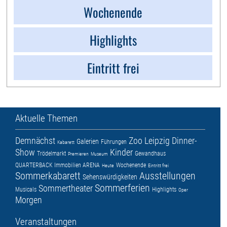
Wochenende
Highlights
Eintritt frei
Aktuelle Themen
Demnächst
Zoo Leipzig
Dinner-
Galerien
Führungen
Kabarett
Show
Kinder
Trödelmarkt
Gewandhaus
Premieren
Museum
QUARTERBACK Immobilien ARENA
Wochenende
Heute
Eintritt frei
Sommerkabarett
Ausstellungen
Sehenswürdigkeiten
Sommerferien
Sommertheater
Musicals
Highlights
Oper
Morgen
Veranstaltungen