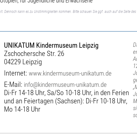
u Utopien, für Jugendliche und Erwachsene
lt. Dennoch kann es zu Unstimmigkeiten kommen. Bitte schauen Sie ggf. auch auf die Seite des 
UNIKATUM Kindermuseum Leipzig
D
e
Zschochersche Str. 26
A
04229 Leipzig
1
Internet:
www.kindermuseum-unikatum.de
J
g
E-Mail:
info@kindermuseum-unikatum.de
„
Di-Fr 14-18 Uhr, Sa/So 10-18 Uhr, in den Ferien
J
und an Feiertagen (Sachsen): Di-Fr 10-18 Uhr,
M
s
Mo 14-18 Uhr
s