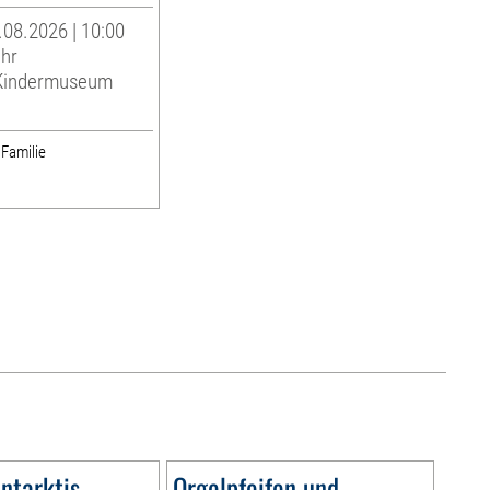
08.2026 | 10:00
Uhr
indermuseum
 Familie
ntarktis –
Orgelpfeifen und