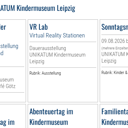
ATUM Kindermuseum Leipzig
der
VR Lab
Sonntags
Virtual Reality Stationen
09.08.2026 b
stellung
Dauerausstellung
(mehrere Einzelte
nd
UNIKATUM K
UNIKATUM Kindermuseum
Leipzig
Leipzig
Rubrik: Kinder &
Rubrik: Ausstellung
museum
fé Götz
Abenteuertag im
Familient
Tag im
Kindermuseum
Kindermu