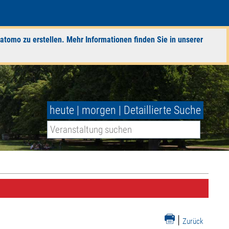
atomo zu erstellen. Mehr Informationen finden Sie in unserer
heute
|
morgen
|
Detaillierte Suche
|
Zurück