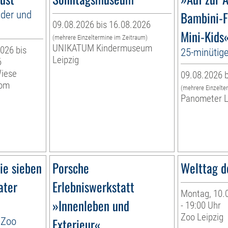
nder und
Bambini-F
09.08.2026 bis 16.08.2026
Mini-Kids
(mehrere Einzeltermine im Zeitraum)
UNIKATUM Kindermuseum
026 bis
25-minütig
Leipzig
6
Wiese
09.08.2026 b
vom
(mehrere Einzelte
Panometer L
ie sieben
Porsche
Welttag d
ater
Erlebniswerkstatt
Montag, 10.0
»Innenleben und
- 19:00 Uhr
Zoo Leipzig
 Zoo
Exterieur«