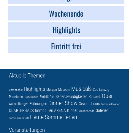
Wochenende
Highlights
Eintritt frei
Aktuelle Themen
Musicals
Highlights
Morgen
Museum
Zoo Leipzig
Demnächst
Oper
Sehenswürdigkeiten
Premieren
Eintritt frei
Kabarett
Trödelmarkt
Dinner-Show
Führungen
Gewandhaus
Ausstellungen
Sommertheater
QUARTERBACK Immobilien ARENA
Kinder
Galerien
Wochenende
Heute
Sommerferien
Sommerkabarett
Veranstaltungen