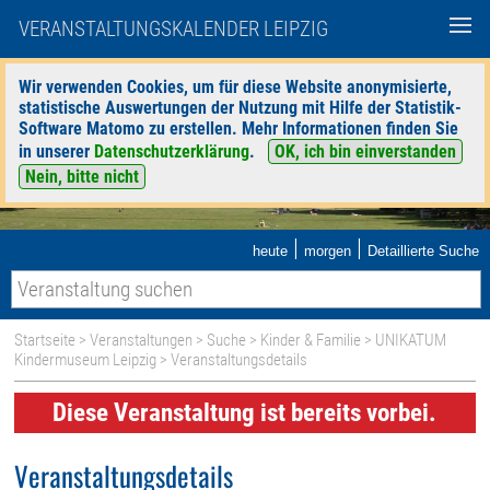
VERANSTALTUNGSKALENDER LEIPZIG
Wir verwenden Cookies, um für diese Website anonymisierte,
statistische Auswertungen der Nutzung mit Hilfe der Statistik-
Software Matomo zu erstellen. Mehr Informationen finden Sie
in unserer
Datenschutzerklärung
.
OK, ich bin einverstanden
Nein, bitte nicht
|
|
heute
morgen
Detaillierte Suche
Startseite
>
Veranstaltungen
>
Suche
>
Kinder & Familie
>
UNIKATUM
Kindermuseum Leipzig
> Veranstaltungsdetails
Diese Veranstaltung ist bereits vorbei.
Veranstaltungsdetails