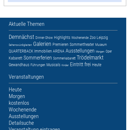
Aktuelle Themen
Demnächst
Highlights
Zoo Leipzig
Dinner-Show
Wochenende
Galerien
Premieren
Sommertheater
Museum
Sehenswürdigkeiten
Ausstellungen
QUARTERBACK Immobilien ARENA
Oper
Morgen
Trödelmarkt
Sommerferien
Kabarett
Sommerkabarett
Eintritt frei
Gewandhaus
Musicals
Heute
Führungen
Kinder
Veranstaltungen
Heute
Morgen
kostenlos
Wochenende
Ausstellungen
Detailsuche
Veranstaltung eintragen