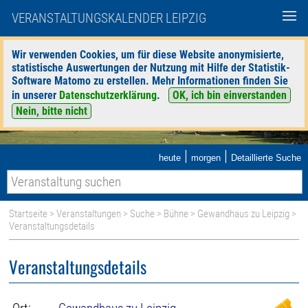
VERANSTALTUNGSKALENDER LEIPZIG
Wir verwenden Cookies, um für diese Website anonymisierte,
statistische Auswertungen der Nutzung mit Hilfe der Statistik-
Software Matomo zu erstellen. Mehr Informationen finden Sie
in unserer
Datenschutzerklärung
.
OK, ich bin einverstanden
Nein, bitte nicht
|
|
heute
morgen
Detaillierte Suche
Startseite
>
Veranstaltungen
>
Suche
>
Bühne
>
Gewandhaus zu Leipzig
>
Veranstaltungsdetails
Veranstaltungsdetails