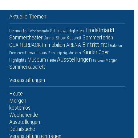
Aktuelle Themen
Trödelmarkt
Demnächst
Sehenswürdigkeiten
Wochenende
Sommertheater
Sommerferien
Dinner-Show
Kabarett
Eintritt frei
QUARTERBACK Immobilien ARENA
Galerien
Kinder
Oper
Gewandhaus
Premieren
Zoo Leipzig
Musicals
Ausstellungen
Museum
Highlights
Heute
Morgen
Führungen
Sommerkabarett
Veranstaltungen
Heute
Morgen
kostenlos
Wochenende
Ausstellungen
Detailsuche
Veranstaltung eintragen