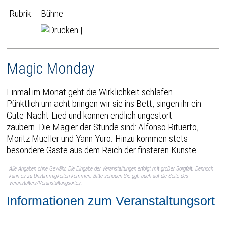
Rubrik:
Bühne
|
Magic Monday
Einmal im Monat geht die Wirklichkeit schlafen.
Pünktlich um acht bringen wir sie ins Bett, singen ihr ein
Gute-Nacht-Lied und können endlich ungestört
zaubern. Die Magier der Stunde sind: Alfonso Rituerto,
Moritz Mueller und Yann Yuro. Hinzu kommen stets
besondere Gäste aus dem Reich der finsteren Künste.
Alle Angaben ohne Gewähr. Die Eingabe der Veranstaltungen erfolgt mit großer Sorgfalt. Dennoch
kann es zu Unstimmigkeiten kommen. Bitte schauen Sie ggf. auch auf die Seite des
Veranstalters/Veranstaltungsortes.
Informationen zum Veranstaltungsort