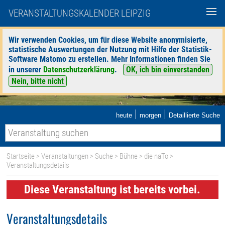
VERANSTALTUNGSKALENDER LEIPZIG
Wir verwenden Cookies, um für diese Website anonymisierte,
statistische Auswertungen der Nutzung mit Hilfe der Statistik-
Software Matomo zu erstellen. Mehr Informationen finden Sie
in unserer
Datenschutzerklärung
.
OK, ich bin einverstanden
Nein, bitte nicht
|
|
heute
morgen
Detaillierte Suche
Startseite
>
Veranstaltungen
>
Suche
>
Bühne
>
die naTo
>
Veranstaltungsdetails
Diese Veranstaltung ist bereits vorbei.
Veranstaltungsdetails