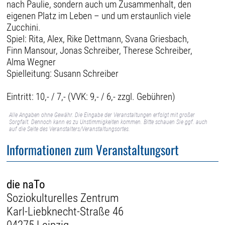
nach Paulie, sondern auch um Zusammenhalt, den
eigenen Platz im Leben – und um erstaunlich viele
Zucchini.
Spiel: Rita, Alex, Rike Dettmann, Svana Griesbach,
Finn Mansour, Jonas Schreiber, Therese Schreiber,
Alma Wegner
Spielleitung: Susann Schreiber
Eintritt: 10,- / 7,- (VVK: 9,- / 6,- zzgl. Gebühren)
Alle Angaben ohne Gewähr. Die Eingabe der Veranstaltungen erfolgt mit großer
Sorgfalt. Dennoch kann es zu Unstimmigkeiten kommen. Bitte schauen Sie ggf. auch
auf die Seite des Veranstalters/Veranstaltungsortes.
Informationen zum Veranstaltungsort
die naTo
Soziokulturelles Zentrum
Karl-Liebknecht-Straße 46