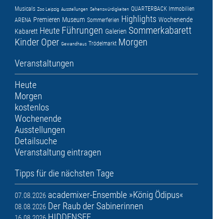
Musicals
QUARTERBACK Immobilien
Zoo Leipzig
Ausstellungen
Sehenswürdigkeiten
Highlights
Premieren
Museum
Wochenende
ARENA
Sommerferien
Führungen
Sommerkabarett
Heute
Kabarett
Galerien
Kinder
Oper
Morgen
Trödelmarkt
Gewandhaus
Veranstaltungen
Heute
Morgen
kostenlos
Wochenende
Ausstellungen
Detailsuche
Veranstaltung eintragen
Tipps für die nächsten Tage
academixer-Ensemble »König Ödipus«
07.08.2026
Der Raub der Sabinerinnen
08.08.2026
HIDDENSEE
16.08.2026