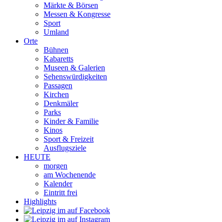
Märkte & Börsen
Messen & Kongresse
Sport
Umland
Orte
Bühnen
Kabaretts
Museen & Galerien
Sehenswürdigkeiten
Passagen
Kirchen
Denkmäler
Parks
Kinder & Familie
Kinos
Sport & Freizeit
Ausflugsziele
HEUTE
morgen
am Wochenende
Kalender
Eintritt frei
Highlights