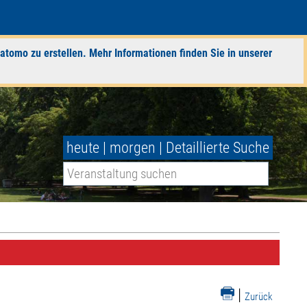
atomo zu erstellen. Mehr Informationen finden Sie in unserer
heute
|
morgen
|
Detaillierte Suche
|
Zurück