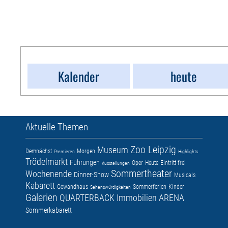
Kalender
heute
Aktuelle Themen
Zoo Leipzig
Museum
Demnächst
Morgen
Premieren
Highlights
Trödelmarkt
Führungen
Oper
Heute
Eintritt frei
Ausstellungen
Sommertheater
Wochenende
Dinner-Show
Musicals
Kabarett
Gewandhaus
Sommerferien
Kinder
Sehenswürdigkeiten
Galerien
QUARTERBACK Immobilien ARENA
Sommerkabarett