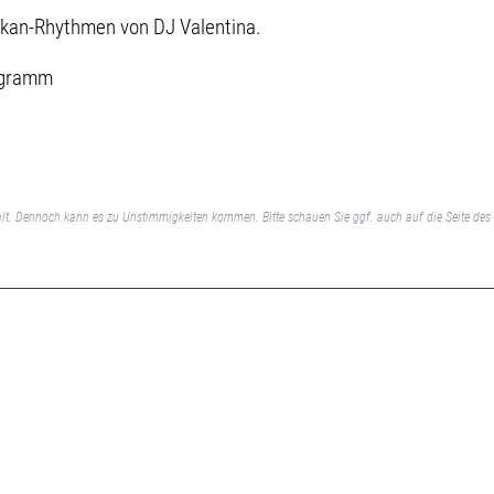
alkan-Rhythmen von DJ Valentina.
ogramm
lt. Dennoch kann es zu Unstimmigkeiten kommen. Bitte schauen Sie ggf. auch auf die Seite des 