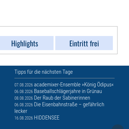
Highlights
Eintritt frei
Tipps für die nächsten Tage
academixer-Ensemble »König Ödipus«
07.08.2026
Baseballschlägerjahre in Grünau
06.08.2026
Der Raub der Sabinerinnen
08.08.2026
Die Eisenbahnstraße – gefährlich
06.08.2026
lecker
HIDDENSEE
16.08.2026