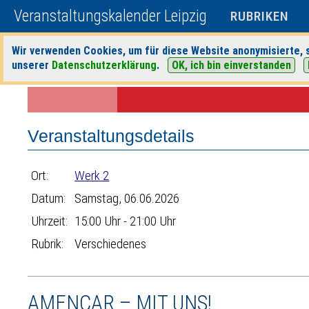
Veranstaltungskalender Leipzig
RUBRIKEN
Wir verwenden Cookies, um für diese Website anonymisierte, s
unserer
Datenschutzerklärung
.
OK, ich bin einverstanden
Startseite
>
Veranstaltungen
>
Suche
>
Verschiedenes
>
Werk 2
> Ve
Veranstaltungsdetails
Ort:
Werk 2
Datum:
Samstag, 06.06.2026
Uhrzeit:
15:00 Uhr - 21:00 Uhr
Rubrik:
Verschiedenes
AMENCAR – MIT UNS!