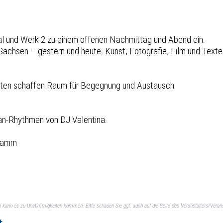
und Werk 2 zu einem offenen Nachmittag und Abend ein.
n Sachsen – gestern und heute. Kunst, Fotografie, Film und Text
iten schaffen Raum für Begegnung und Austausch.
kan-Rhythmen von DJ Valentina.
gramm
ch kann es zu Unstimmigkeiten kommen. Bitte schauen Sie ggf. auch auf die Seite des Veranstalters/Verans