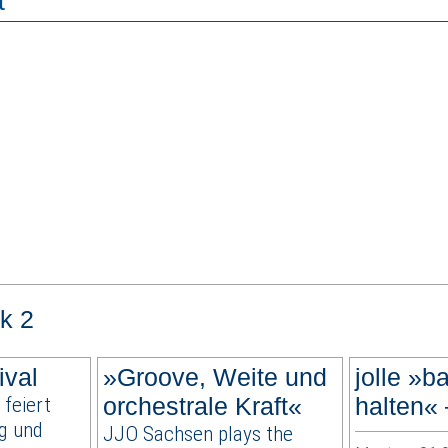
t
k 2
ival
»Groove, Weite und
jolle »b
 feiert
orchestrale Kraft«
halten« 
ig und
JJO Sachsen plays the