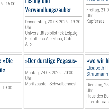
Lesung und
6 | 16:00
Verwandlungszauber
Freitag, 21.0
r
Uhr
Kupfersaal
Donnerstag, 20.08.2026 | 19:30
Uhr
Universitätsbibliothek Leipzig:
Bibliotheca Albertina, Café
Alibi
c »Die
»Der durstige Pegasus«
»wo wir h
in«
Elisabeth 
Montag, 24.08.2026 | 20:00
Straumann
Uhr
Moritzbastei, Schwalbennest
Dienstag, 25
| 19:00
Uhr
Haus des Bu
Literaturcaf