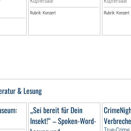
Kupfersaal
Kupfersaal
Rubrik: Konzert
Rubrik: Konzert
teratur & Lesung
useum:
„Sei bereit für Dein
CrimeNig
Insekt!“ – Spoken-Word-
Verbreche
True-Crime 