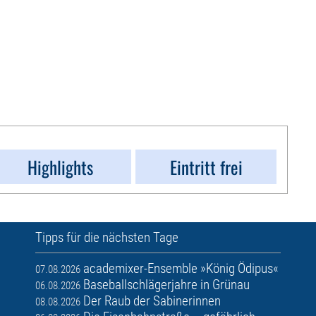
Highlights
Eintritt frei
Tipps für die nächsten Tage
academixer-Ensemble »König Ödipus«
07.08.2026
Baseballschlägerjahre in Grünau
06.08.2026
Der Raub der Sabinerinnen
08.08.2026