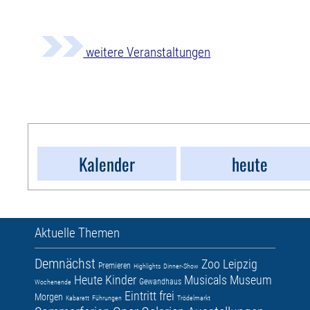
weitere Veranstaltungen
Kalender
heute
Aktuelle Themen
Demnächst
Zoo Leipzig
Premieren
Highlights
Dinner-Show
Heute
Kinder
Musicals
Museum
Gewandhaus
Wochenende
Eintritt frei
Morgen
Kabarett
Führungen
Trödelmarkt