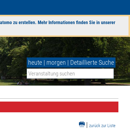
atomo zu erstellen. Mehr Informationen finden Sie in unserer
heute
|
morgen
|
Detaillierte Suche
|
zurück zur Liste