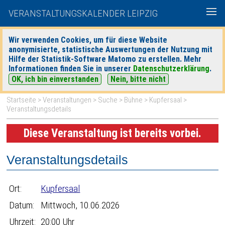
VERANSTALTUNGSKALENDER LEIPZIG
Wir verwenden Cookies, um für diese Website
anonymisierte, statistische Auswertungen der Nutzung mit
|
|
Hilfe der Statistik-Software Matomo zu erstellen. Mehr
heute
morgen
Detaillierte Suche
Informationen finden Sie in unserer
Datenschutzerklärung
.
OK, ich bin einverstanden
Nein, bitte nicht
Startseite
>
Veranstaltungen
>
Suche
>
Bühne
>
Kupfersaal
>
Veranstaltungsdetails
Diese Veranstaltung ist bereits vorbei.
Veranstaltungsdetails
Ort:
Kupfersaal
Datum:
Mittwoch, 10.06.2026
Uhrzeit:
20:00 Uhr