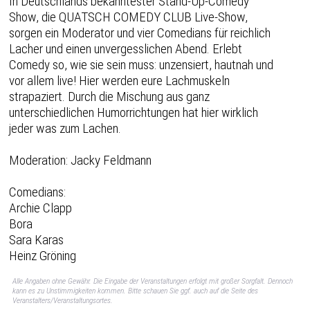
In Deutschlands bekanntester Stand-Up-Comedy
Show, die QUATSCH COMEDY CLUB Live-Show,
sorgen ein Moderator und vier Comedians für reichlich
Lacher und einen unvergesslichen Abend. Erlebt
Comedy so, wie sie sein muss: unzensiert, hautnah und
vor allem live! Hier werden eure Lachmuskeln
strapaziert. Durch die Mischung aus ganz
unterschiedlichen Humorrichtungen hat hier wirklich
jeder was zum Lachen.
Moderation: Jacky Feldmann
Comedians:
Archie Clapp
Bora
Sara Karas
Heinz Gröning
Alle Angaben ohne Gewähr. Die Eingabe der Veranstaltungen erfolgt mit großer Sorgfalt. Dennoch
kann es zu Unstimmigkeiten kommen. Bitte schauen Sie ggf. auch auf die Seite des
Veranstalters/Veranstaltungsortes.