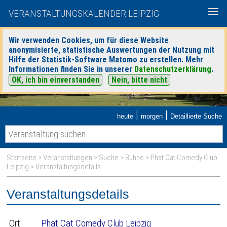
VERANSTALTUNGSKALENDER LEIPZIG
Wir verwenden Cookies, um für diese Website
anonymisierte, statistische Auswertungen der Nutzung mit
Hilfe der Statistik-Software Matomo zu erstellen. Mehr
Informationen finden Sie in unserer
Datenschutzerklärung
.
OK, ich bin einverstanden
Nein, bitte nicht
|
|
heute
morgen
Detaillierte Suche
Startseite
>
Veranstaltungen
>
Suche
>
Bühne
>
Phat Cat Comedy Club
Leipzig
> Veranstaltungsdetails
Veranstaltungsdetails
Ort:
Phat Cat Comedy Club Leipzig