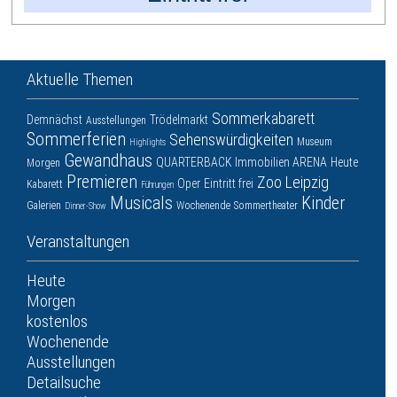
Aktuelle Themen
Sommerkabarett
Demnächst
Trödelmarkt
Ausstellungen
Sommerferien
Sehenswürdigkeiten
Museum
Highlights
Gewandhaus
QUARTERBACK Immobilien ARENA
Heute
Morgen
Premieren
Zoo Leipzig
Oper
Eintritt frei
Kabarett
Führungen
Musicals
Kinder
Galerien
Wochenende
Sommertheater
Dinner-Show
Veranstaltungen
Heute
Morgen
kostenlos
Wochenende
Ausstellungen
Detailsuche