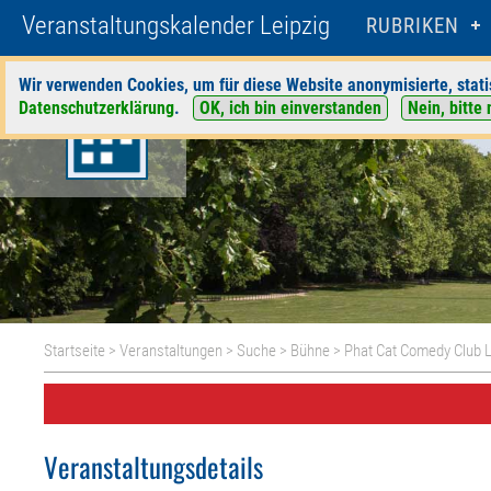
Veranstaltungskalender Leipzig
RUBRIKEN
Wir verwenden Cookies, um für diese Website anonymisierte, stati
Datenschutzerklärung
.
OK, ich bin einverstanden
Nein, bitte 
Startseite
>
Veranstaltungen
>
Suche
>
Bühne
>
Phat Cat Comedy Club L
Veranstaltungsdetails