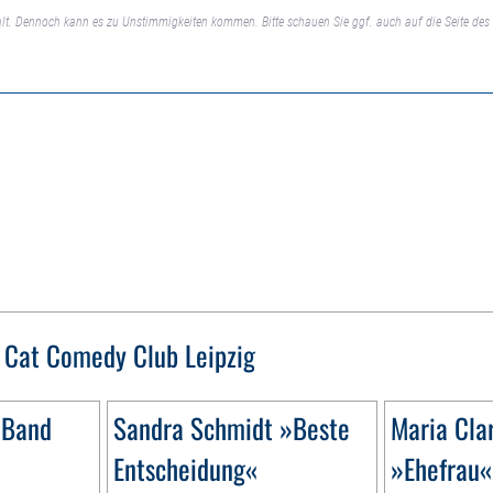
lt. Dennoch kann es zu Unstimmigkeiten kommen. Bitte schauen Sie ggf. auch auf die Seite des 
 Cat Comedy Club Leipzig
 Band
Sandra Schmidt »Beste
Maria Cla
Entscheidung«
»Ehefrau«