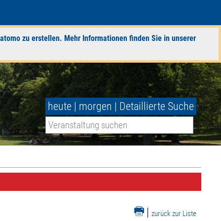
atomo zu erstellen. Mehr Informationen finden Sie in unserer
heute
|
morgen
|
Detaillierte Suche
|
zurück zur Liste