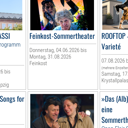
ASSI
Feinkost-Sommertheater
ROOFTOP 
Programm
Varieté
Donnerstag, 04.06.2026 bis
Montag, 31.08.2026
07.08.2026 b
Feinkost
(mehrere Einzelte
6 bis
Samstag, 17
Krystallpalas
pzig
Songs for
»Das (Alb
eine
Sommerth