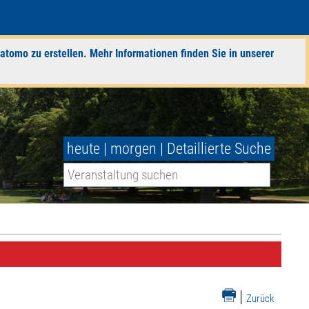
atomo zu erstellen. Mehr Informationen finden Sie in unserer
heute
|
morgen
|
Detaillierte Suche
|
Zurück