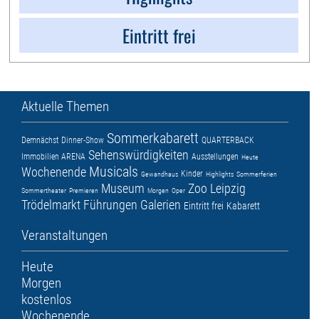
Eintritt frei
Aktuelle Themen
Sommerkabarett
Demnächst
Dinner-Show
QUARTERBACK
Sehenswürdigkeiten
Immobilien ARENA
Ausstellungen
Heute
Musicals
Wochenende
Kinder
Gewandhaus
Highlights
Sommerferien
Museum
Zoo Leipzig
Sommertheater
Premieren
Morgen
Oper
Trödelmarkt
Führungen
Galerien
Eintritt frei
Kabarett
Veranstaltungen
Heute
Morgen
kostenlos
Wochenende