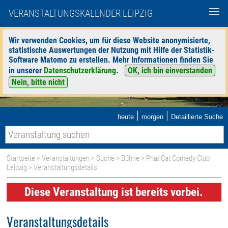
VERANSTALTUNGSKALENDER LEIPZIG
Wir verwenden Cookies, um für diese Website anonymisierte,
statistische Auswertungen der Nutzung mit Hilfe der Statistik-
Software Matomo zu erstellen. Mehr Informationen finden Sie
in unserer
Datenschutzerklärung
.
OK, ich bin einverstanden
Nein, bitte nicht
|
|
heute
morgen
Detaillierte Suche
Startseite
>
Veranstaltungen
>
Suche
>
Bühne
>
Phat Cat Comedy Club
Leipzig
> Veranstaltungsdetails
Diese Veranstaltung ist bereits vorbei.
Veranstaltungsdetails