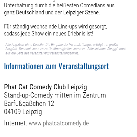
Unterhaltung durch die heißesten Comedians aus
ganz Deutschland und der Leipziger Szene.
Für ständig wechselnde Line-ups wird gesorgt,
sodass jede Show ein neues Erlebnis ist!
Alle Angaben ohne Gewähr. Die Eingabe der Veranstaltungen erfolgt mit großer
Sorgfalt. Dennoch kann es zu Unstimmigkeiten kommen. Bitte schauen Sie ggf. auch
auf die Seite des Veranstalters/Veranstaltungsortes.
Informationen zum Veranstaltungsort
Phat Cat Comedy Club Leipzig
Stand-up-Comedy mitten im Zentrum
Barfußgäßchen 12
04109 Leipzig
Internet:
www.phatcatcomedy.de