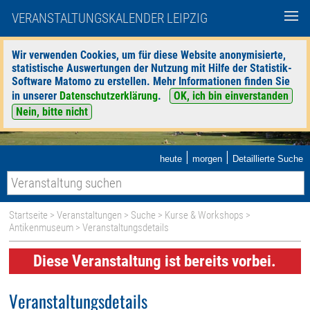
VERANSTALTUNGSKALENDER LEIPZIG
Wir verwenden Cookies, um für diese Website anonymisierte,
statistische Auswertungen der Nutzung mit Hilfe der Statistik-
Software Matomo zu erstellen. Mehr Informationen finden Sie
in unserer
Datenschutzerklärung
.
OK, ich bin einverstanden
Nein, bitte nicht
|
|
heute
morgen
Detaillierte Suche
Startseite
>
Veranstaltungen
>
Suche
>
Kurse & Workshops
>
Antikenmuseum
> Veranstaltungsdetails
Diese Veranstaltung ist bereits vorbei.
Veranstaltungsdetails