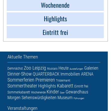
Wochenende
Highlights
Eintritt frei
Aktuelle Themen
Zoo Leipzig
Heute
Galerien
Demnächst
Musicals
Ausstellungen
Dinner-Show
QUARTERBACK Immobilien ARENA
Sommerferien
Premieren
Trödelmarkt
Sommertheater
Kabarett
Highlights
Eintritt frei
Kinder
Gewandhaus
Sommerkabarett
Wochenende
Oper
Morgen
Sehenswürdigkeiten
Museum
Führungen
Veranstaltungen