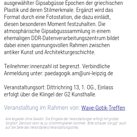
ausgewählter Gipsabgüsse Epochen der griechischen
Plastik und deren Stilmerkmale. Ergänzt wird das
Format durch eine Fotostation, die dazu einlädt,
diesen besonderen Moment festzuhalten. Die
atmosphärische Gipsabgusssammlung in einem
ehemaligen DDR-Datenverarbeitungszentrum bildet
dabei einen spannungsvollen Rahmen zwischen
antiker Kunst und Architekturgeschichte.
Teilnehmer:innenzahl ist begrenzt. Verbindliche
Anmeldung unter: paedagogik.am@uni-leipzig.de
Veranstaltungsort: Dittrichring 13, 1. OG., Einlass
erfolgt über die Klingel der G2 Kunsthalle.
Veranstaltung im Rahmen von:
Wave-Gotik-Treffen
Alle Angaben ohne Gewähr. Die Eingabe der Veranstaltungen erfolgt mit großer
Sorgfalt. Dennoch kann es zu Unstimmigkeiten kommen. Bitte schauen Sie ggf. auch
auf die Seite des Veranstalters/Veranstaltungsortes.