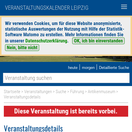
VERANSTALTUNGSKALENDER LEIPZIG
Wir verwenden Cookies, um für diese Website anonymisierte,
statistische Auswertungen der Nutzung mit Hilfe der Statistik-
Software Matomo zu erstellen. Mehr Informationen finden Sie
in unserer
Datenschutzerklärung
.
OK, ich bin einverstanden
Nein, bitte nicht
|
|
heute
morgen
Detaillierte Suche
Startseite
>
Veranstaltungen
>
Suche
>
Führung
>
Antikenmuseum
>
Veranstaltungsdetails
Diese Veranstaltung ist bereits vorbei.
Veranstaltungsdetails