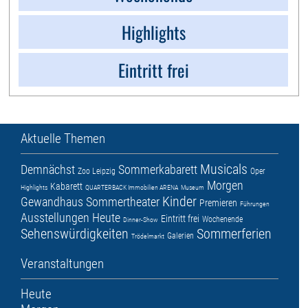
Highlights
Eintritt frei
Aktuelle Themen
Musicals
Demnächst
Sommerkabarett
Zoo Leipzig
Oper
Morgen
Kabarett
Highlights
QUARTERBACK Immobilien ARENA
Museum
Kinder
Gewandhaus
Sommertheater
Premieren
Führungen
Ausstellungen
Heute
Eintritt frei
Wochenende
Dinner-Show
Sehenswürdigkeiten
Sommerferien
Galerien
Trödelmarkt
Veranstaltungen
Heute