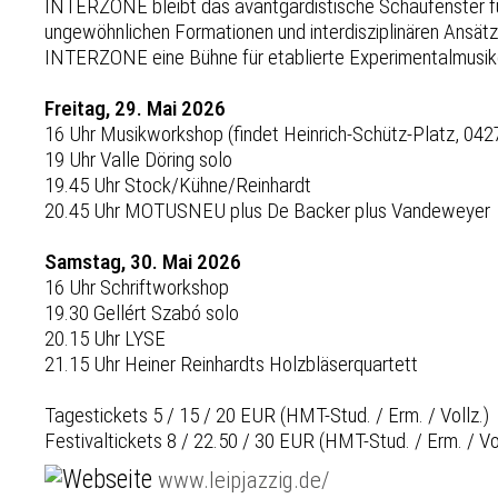
INTERZONE bleibt das avantgardistische Schaufenster für 
ungewöhnlichen Formationen und interdisziplinären Ansä
INTERZONE eine Bühne für etablierte Experimentalmusiker:
Freitag, 29. Mai 2026
16 Uhr Musikworkshop (findet Heinrich-Schütz-Platz, 0427
19 Uhr Valle Döring solo
19.45 Uhr Stock/Kühne/Reinhardt
20.45 Uhr MOTUSNEU plus De Backer plus Vandeweyer
Samstag, 30. Mai 2026
16 Uhr Schriftworkshop
19.30 Gellért Szabó solo
20.15 Uhr LYSE
21.15 Uhr Heiner Reinhardts Holzbläserquartett
Tagestickets 5 / 15 / 20 EUR (HMT-Stud. / Erm. / Vollz.)
Festivaltickets 8 / 22.50 / 30 EUR (HMT-Stud. / Erm. / Vol
www.leipjazzig.de/