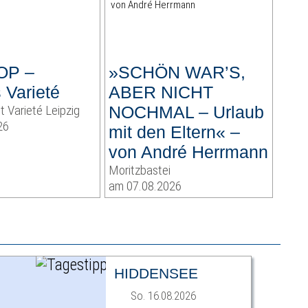
OP –
»SCHÖN WAR’S,
 Varieté
ABER NICHT
t Varieté Leipzig
NOCHMAL – Urlaub
26
mit den Eltern« –
von André Herrmann
Moritzbastei
am 07.08.2026
HIDDENSEE
So. 16.08.2026