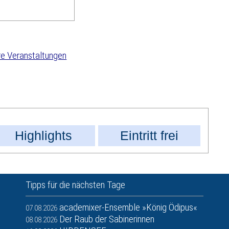
e Veranstaltungen
Highlights
Eintritt frei
Tipps für die nächsten Tage
academixer-Ensemble »König Ödipus«
07.08.2026
Der Raub der Sabinerinnen
08.08.2026