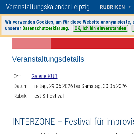
Veranstaltungskalender Leipzig
RUBRIKEN
Wir verwenden Cookies, um für diese Website anonymisierte, s
unserer
Datenschutzerklärung
.
OK, ich bin einverstanden
Startseite
>
Veranstaltungen
>
Suche
>
Fest & Festival
>
Galerie KUB
Veranstaltungsdetails
Ort:
Galerie KUB
Datum:
Freitag, 29.05.2026 bis Samstag, 30.05.2026
Rubrik:
Fest & Festival
INTERZONE – Festival für improvi