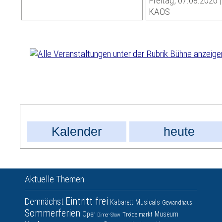
Freitag, 07.08.2026 
KAOS
Kalender
heute
Aktuelle Themen
Eintritt frei
Demnächst
Kabarett
Musicals
Gewandhaus
Sommerferien
Oper
Museum
Trödelmarkt
Dinner-Show