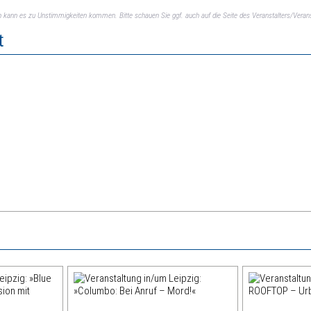
ch kann es zu Unstimmigkeiten kommen. Bitte schauen Sie ggf. auch auf die Seite des Veranstalters/Verans
t