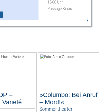
18:00 Uhr
Passage Kinos
m
›
OP –
»Columbo: Bei Anruf
 Varieté
– Mord!«
Sommertheater