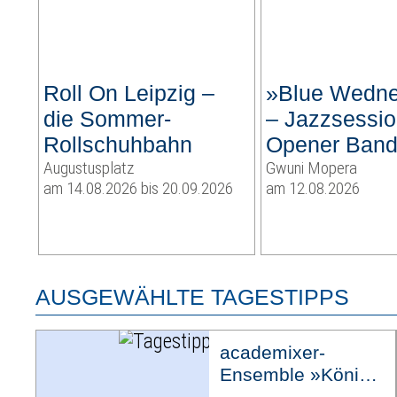
Roll On Leipzig –
»Blue Wedn
die Sommer-
– Jazzsessio
Rollschuhbahn
Opener Ban
Augustusplatz
Gwuni Mopera
am 14.08.2026 bis 20.09.2026
am 12.08.2026
AUSGEWÄHLTE TAGESTIPPS
academixer-
Ensemble »König
Ödipus«