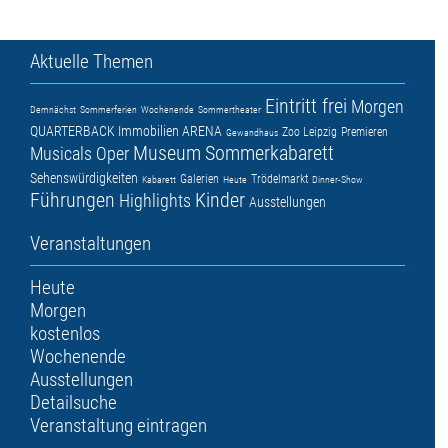
Aktuelle Themen
Eintritt frei
Morgen
Demnächst
Sommerferien
Wochenende
Sommertheater
QUARTERBACK Immobilien ARENA
Zoo Leipzig
Premieren
Gewandhaus
Museum
Sommerkabarett
Musicals
Oper
Sehenswürdigkeiten
Galerien
Trödelmarkt
Kabarett
Heute
Dinner-Show
Führungen
Kinder
Highlights
Ausstellungen
Veranstaltungen
Heute
Morgen
kostenlos
Wochenende
Ausstellungen
Detailsuche
Veranstaltung eintragen