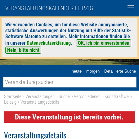
VERANSTALTUNGSKALENDER LEIPZIG
Wir verwenden Cookies, um für diese Website anonymisierte,
statistische Auswertungen der Nutzung mit Hilfe der Statistik-
Software Matomo zu erstellen. Mehr Informationen finden Sie
in unserer
Datenschutzerklärung
.
OK, ich bin einverstanden
Nein, bitte nicht
|
|
heute
morgen
Detaillierte Suche
Startseite
>
Veranstaltungen
>
Suche
>
Verschiedenes
>
Kunstkraftwerk
Leipzig
> Veranstaltungsdetails
Diese Veranstaltung ist bereits vorbei.
Veranstaltungsdetails