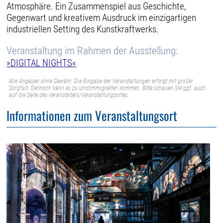
Atmosphäre. Ein Zusammenspiel aus Geschichte,
Gegenwart und kreativem Ausdruck im einzigartigen
industriellen Setting des Kunstkraftwerks.
Veranstaltung im Rahmen der Ausstellung:
»DIGITAL NIGHTS«
Alle Angaben ohne Gewähr. Die Eingabe der Veranstaltungen erfolgt mit großer
Sorgfalt. Dennoch kann es zu Unstimmigkeiten kommen. Bitte schauen Sie ggf. auch
auf die Seite des Veranstalters/Veranstaltungsortes.
Informationen zum Veranstaltungsort