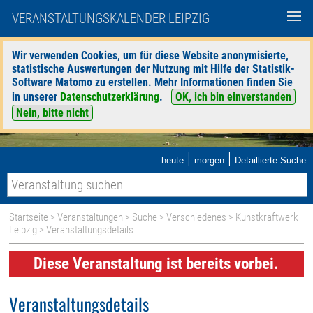
VERANSTALTUNGSKALENDER LEIPZIG
Wir verwenden Cookies, um für diese Website anonymisierte,
statistische Auswertungen der Nutzung mit Hilfe der Statistik-
Software Matomo zu erstellen. Mehr Informationen finden Sie
in unserer
Datenschutzerklärung
.
OK, ich bin einverstanden
Nein, bitte nicht
|
|
heute
morgen
Detaillierte Suche
Startseite
>
Veranstaltungen
>
Suche
>
Verschiedenes
>
Kunstkraftwerk
Leipzig
> Veranstaltungsdetails
Diese Veranstaltung ist bereits vorbei.
Veranstaltungsdetails