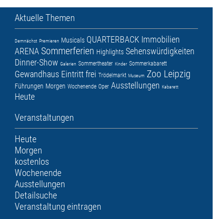
Aktuelle Themen
QUARTERBACK Immobilien
Musicals
Demnächst
Premieren
Sommerferien
ARENA
Sehenswürdigkeiten
Highlights
Dinner-Show
Sommertheater
Sommerkabarett
Galerien
Kinder
Zoo Leipzig
Gewandhaus
Eintritt frei
Trödelmarkt
Museum
Ausstellungen
Führungen
Morgen
Wochenende
Oper
Kabarett
Heute
Veranstaltungen
Heute
Morgen
kostenlos
Wochenende
Ausstellungen
Detailsuche
Veranstaltung eintragen