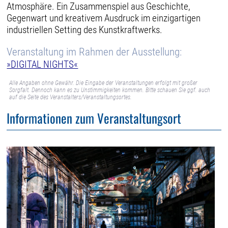
Atmosphäre. Ein Zusammenspiel aus Geschichte,
Gegenwart und kreativem Ausdruck im einzigartigen
industriellen Setting des Kunstkraftwerks.
Veranstaltung im Rahmen der Ausstellung:
»DIGITAL NIGHTS«
Alle Angaben ohne Gewähr. Die Eingabe der Veranstaltungen erfolgt mit großer
Sorgfalt. Dennoch kann es zu Unstimmigkeiten kommen. Bitte schauen Sie ggf. auch
auf die Seite des Veranstalters/Veranstaltungsortes.
Informationen zum Veranstaltungsort