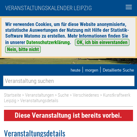
VERANSTALTUNGSKALENDER LEIPZIG
Wir verwenden Cookies, um für diese Website anonymisierte,
statistische Auswertungen der Nutzung mit Hilfe der Statistik-
Software Matomo zu erstellen. Mehr Informationen finden Sie
in unserer
Datenschutzerklärung
.
OK, ich bin einverstanden
Nein, bitte nicht
|
|
heute
morgen
Detaillierte Suche
Startseite
>
Veranstaltungen
>
Suche
>
Verschiedenes
>
Kunstkraftwerk
Leipzig
> Veranstaltungsdetails
Diese Veranstaltung ist bereits vorbei.
Veranstaltungsdetails