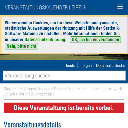
VERANSTALTUNGSKALENDER LEIPZIG
Wir verwenden Cookies, um für diese Website anonymisierte,
statistische Auswertungen der Nutzung mit Hilfe der Statistik-
Software Matomo zu erstellen. Mehr Informationen finden Sie
in unserer
Datenschutzerklärung
.
OK, ich bin einverstanden
Nein, bitte nicht
|
|
heute
morgen
Detaillierte Suche
Startseite
>
Veranstaltungen
>
Suche
>
Verschiedenes
>
Kunstkraftwerk
Leipzig
> Veranstaltungsdetails
Diese Veranstaltung ist bereits vorbei.
Veranstaltungsdetails