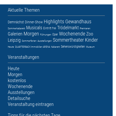
Aktuelle Themen
Highlights
Gewandhaus
Demnächst
Dinner-Show
Musicals
Trödelmarkt
Eintritt frei
Sommerkabarett
Premieren
Morgen
Wochenende
Galerien
Zoo
Oper
Führungen
Sommertheater
Kinder
Leipzig
Sommerferien
Ausstellungen
Sehenswürdigkeiten
Heute
QUARTERBACK Immobilien ARENA
Kabarett
Museum
Veranstaltungen
Heute
Morgen
kostenlos
Wochenende
Ausstellungen
Detailsuche
Veranstaltung eintragen
Tipps für die nächsten Tage