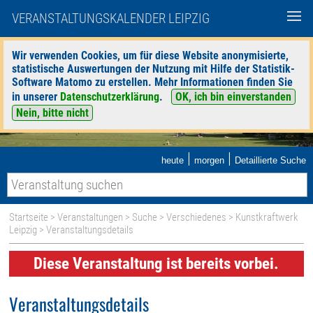
VERANSTALTUNGSKALENDER LEIPZIG
Wir verwenden Cookies, um für diese Website anonymisierte,
statistische Auswertungen der Nutzung mit Hilfe der Statistik-
Software Matomo zu erstellen. Mehr Informationen finden Sie
in unserer
Datenschutzerklärung
.
OK, ich bin einverstanden
Nein, bitte nicht
|
|
heute
morgen
Detaillierte Suche
Startseite
>
Veranstaltungen
>
Suche
>
Verschiedenes
>
Kunstkraftwerk
Leipzig
> Veranstaltungsdetails
Diese Veranstaltung ist bereits vorbei.
Veranstaltungsdetails