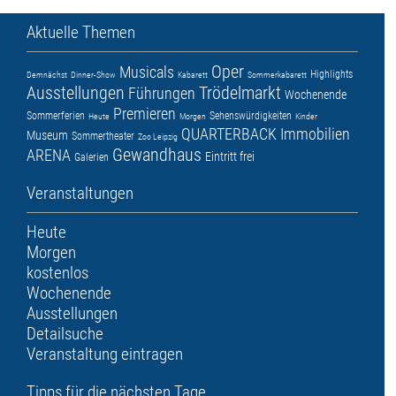
Aktuelle Themen
Oper
Musicals
Highlights
Demnächst
Dinner-Show
Kabarett
Sommerkabarett
Ausstellungen
Trödelmarkt
Führungen
Wochenende
Premieren
Sommerferien
Sehenswürdigkeiten
Heute
Morgen
Kinder
QUARTERBACK Immobilien
Museum
Sommertheater
Zoo Leipzig
Gewandhaus
ARENA
Eintritt frei
Galerien
Veranstaltungen
Heute
Morgen
kostenlos
Wochenende
Ausstellungen
Detailsuche
Veranstaltung eintragen
Tipps für die nächsten Tage