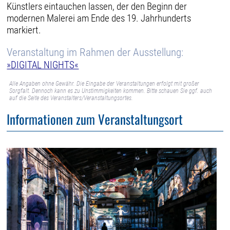
Künstlers eintauchen lassen, der den Beginn der
modernen Malerei am Ende des 19. Jahrhunderts
markiert.
Veranstaltung im Rahmen der Ausstellung:
»DIGITAL NIGHTS«
Alle Angaben ohne Gewähr. Die Eingabe der Veranstaltungen erfolgt mit großer
Sorgfalt. Dennoch kann es zu Unstimmigkeiten kommen. Bitte schauen Sie ggf. auch
auf die Seite des Veranstalters/Veranstaltungsortes.
Informationen zum Veranstaltungsort