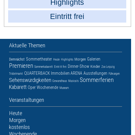
Highlights
Eintritt frei
Aktuelle Themen
Sommertheater
Galerien
Demnächst
Morgen
Heute
Highlights
Premieren
Dinner-Show
Kinder
Sommerkabarett
Eintritt frei
Zoo Leipzig
QUARTERBACK Immobilien ARENA
Ausstellungen
Trödelmarkt
Führungen
Sommerferien
Sehenswürdigkeiten
Gewandhaus
Musicals
Kabarett
Oper
Wochenende
Museum
Veranstaltungen
Heute
Morgen
kostenlos
Wochenende