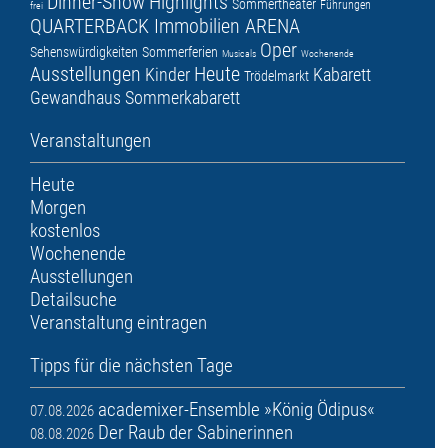
Dinner-Show
Highlights
Sommertheater
Führungen
frei
QUARTERBACK Immobilien ARENA
Oper
Sehenswürdigkeiten
Sommerferien
Musicals
Wochenende
Ausstellungen
Heute
Kinder
Kabarett
Trödelmarkt
Gewandhaus
Sommerkabarett
Veranstaltungen
Heute
Morgen
kostenlos
Wochenende
Ausstellungen
Detailsuche
Veranstaltung eintragen
Tipps für die nächsten Tage
academixer-Ensemble »König Ödipus«
07.08.2026
Der Raub der Sabinerinnen
08.08.2026