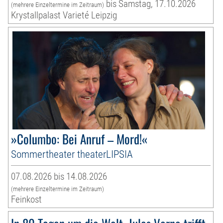
bis Samstag, 17.10.2026
(mehrere Einzeltermine im Zeitraum)
Krystallpalast Varieté Leipzig
»Columbo: Bei Anruf – Mord!«
Sommertheater theaterLIPSIA
07.08.2026 bis 14.08.2026
(mehrere Einzeltermine im Zeitraum)
Feinkost