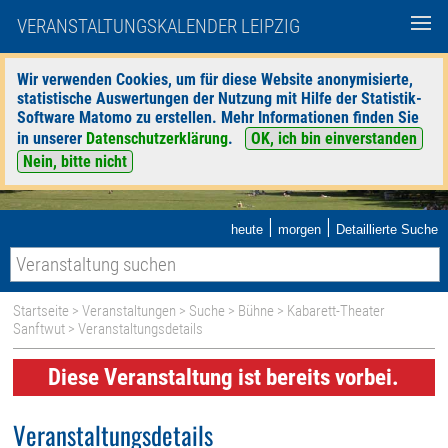
VERANSTALTUNGSKALENDER LEIPZIG
Wir verwenden Cookies, um für diese Website anonymisierte,
statistische Auswertungen der Nutzung mit Hilfe der Statistik-
Software Matomo zu erstellen. Mehr Informationen finden Sie
in unserer
Datenschutzerklärung
.
OK, ich bin einverstanden
Nein, bitte nicht
|
|
heute
morgen
Detaillierte Suche
Startseite
>
Veranstaltungen
>
Suche
>
Bühne
>
Kabarett-Theater
Sanftwut
> Veranstaltungsdetails
Diese Veranstaltung ist bereits vorbei.
Veranstaltungsdetails