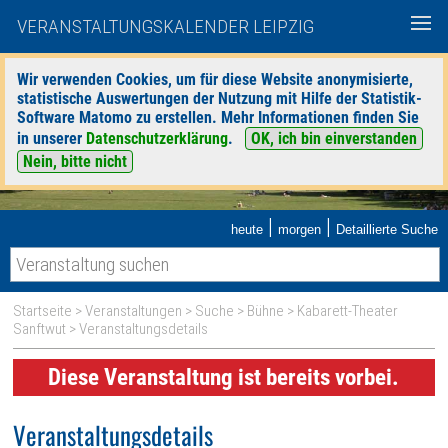
VERANSTALTUNGSKALENDER LEIPZIG
Wir verwenden Cookies, um für diese Website anonymisierte,
statistische Auswertungen der Nutzung mit Hilfe der Statistik-
Software Matomo zu erstellen. Mehr Informationen finden Sie
in unserer
Datenschutzerklärung
.
OK, ich bin einverstanden
Nein, bitte nicht
|
|
heute
morgen
Detaillierte Suche
Startseite
>
Veranstaltungen
>
Suche
>
Bühne
>
Kabarett-Theater
Sanftwut
> Veranstaltungsdetails
Diese Veranstaltung ist bereits vorbei.
Veranstaltungsdetails