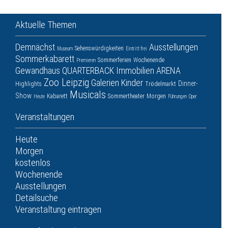
Aktuelle Themen
Demnächst
Ausstellungen
Sehenswürdigkeiten
Museum
Eintritt frei
Sommerkabarett
Sommerferien
Wochenende
Premieren
Gewandhaus
QUARTERBACK Immobilien ARENA
Zoo Leipzig
Galerien
Kinder
Dinner-
Highlights
Trödelmarkt
Musicals
Show
Kabarett
Sommertheater
Morgen
Heute
Führungen
Oper
Veranstaltungen
Heute
Morgen
kostenlos
Wochenende
Ausstellungen
Detailsuche
Veranstaltung eintragen