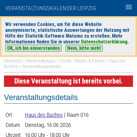
VERANSTALTUNGSKALENDER LEIPZIG
Wir verwenden Cookies, um für diese Website
anonymisierte, statistische Auswertungen der Nutzung mit
|
|
Hilfe der Statistik-Software Matomo zu erstellen. Mehr
heute
morgen
Detaillierte Suche
Informationen finden Sie in unserer
Datenschutzerklärung
.
OK, ich bin einverstanden
Nein, bitte nicht
Startseite
>
Veranstaltungen
>
Suche
>
Kinder & Familie
>
Haus des
Buches
> Veranstaltungsdetails
Diese Veranstaltung ist bereits vorbei.
Veranstaltungsdetails
Ort:
Haus des Buches
| Raum 016
Datum:
Dienstag, 16.06.2026
Uhrzeit:
16:00 Uhr - 18:00 Uhr