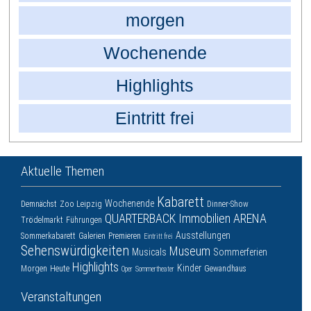
morgen
Wochenende
Highlights
Eintritt frei
Aktuelle Themen
Kabarett
Wochenende
Demnächst
Zoo Leipzig
Dinner-Show
QUARTERBACK Immobilien ARENA
Trödelmarkt
Führungen
Ausstellungen
Sommerkabarett
Galerien
Premieren
Eintritt frei
Sehenswürdigkeiten
Museum
Musicals
Sommerferien
Highlights
Kinder
Morgen
Heute
Gewandhaus
Oper
Sommertheater
Veranstaltungen