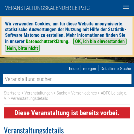
VERANSTALTUNGSKALENDER LEIPZIG
Wir verwenden Cookies, um für diese Website anonymisierte,
statistische Auswertungen der Nutzung mit Hilfe der Statistik-
Software Matomo zu erstellen. Mehr Informationen finden Sie
in unserer
Datenschutzerklärung
.
OK, ich bin einverstanden
Nein, bitte nicht
|
|
heute
morgen
Detaillierte Suche
Startseite
>
Veranstaltungen
>
Suche
>
Verschiedenes
>
ADFC Leipzig e.
V.
> Veranstaltungsdetails
Diese Veranstaltung ist bereits vorbei.
Veranstaltungsdetails