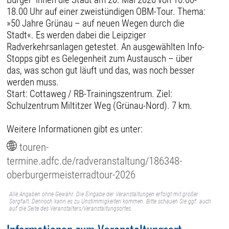
18.00 Uhr auf einer zweistündigen OBM-Tour. Thema:
»50 Jahre Grünau – auf neuen Wegen durch die
Stadt«. Es werden dabei die Leipziger
Radverkehrsanlagen getestet. An ausgewählten Info-
Stopps gibt es Gelegenheit zum Austausch – über
das, was schon gut läuft und das, was noch besser
werden muss.
Start: Cottaweg / RB-Trainingszentrum. Ziel:
Schulzentrum Miltitzer Weg (Grünau-Nord). 7 km.
Weitere Informationen gibt es unter:
touren-
termine.adfc.de/radveranstaltung/186348-
oberburgermeisterradtour-2026
Alle Angaben ohne Gewähr. Die Eingabe der Veranstaltungen erfolgt mit großer
Sorgfalt. Dennoch kann es zu Unstimmigkeiten kommen. Bitte schauen Sie ggf. auch
auf die Seite des Veranstalters/Veranstaltungsortes.