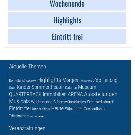
Wochenende
Highlights
Eintritt frei
Aktuelle Themen
Highlights
Morgen
Zoo Leipzig
Demnächst
Kabarett
Premieren
Kinder
Sommertheater
Museum
Oper
Galerien
Ausstellungen
QUARTERBACK Immobilien ARENA
Musicals
Wochenende
Sehenswürdigkeiten
Sommerkabarett
Eintritt frei
Heute
Führungen
Gewandhaus
Dinner-Show
Trödelmarkt
Sommerferien
Veranstaltungen