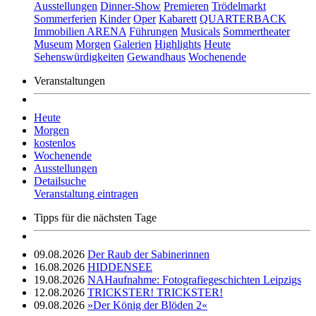
Ausstellungen
Dinner-Show
Premieren
Trödelmarkt
Sommerferien
Kinder
Oper
Kabarett
QUARTERBACK
Immobilien ARENA
Führungen
Musicals
Sommertheater
Museum
Morgen
Galerien
Highlights
Heute
Sehenswürdigkeiten
Gewandhaus
Wochenende
Veranstaltungen
Heute
Morgen
kostenlos
Wochenende
Ausstellungen
Detailsuche
Veranstaltung eintragen
Tipps für die nächsten Tage
09.08.2026
Der Raub der Sabinerinnen
16.08.2026
HIDDENSEE
19.08.2026
NAHaufnahme: Fotografiegeschichten Leipzigs
12.08.2026
TRICKSTER! TRICKSTER!
09.08.2026
»Der König der Blöden 2«