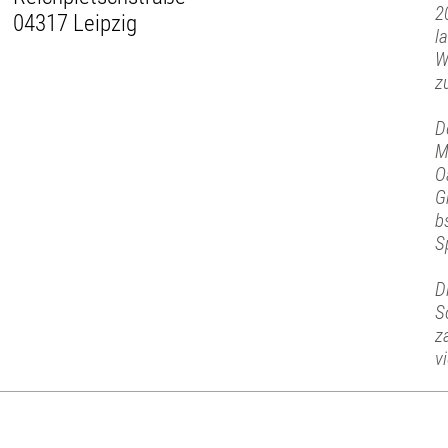
2
04317 Leipzig
l
W
z
D
M
O
G
b
S
D
S
z
v