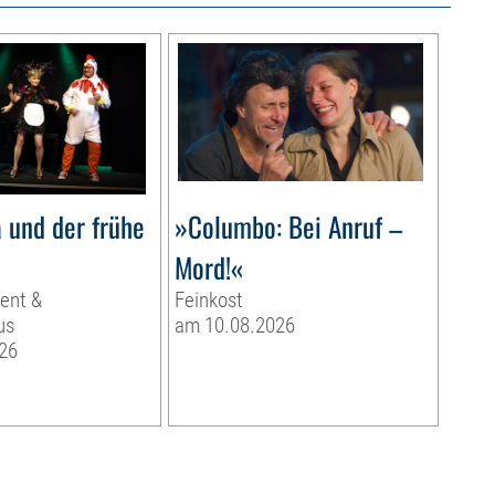
 und der frühe
»Columbo: Bei Anruf –
Mord!«
ent &
Feinkost
us
am 10.08.2026
26