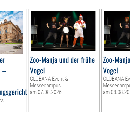
er
Zoo-Manja und der frühe
Zoo-Manja
z –
Vogel
Vogel
GLOBANA Event &
GLOBANA Ev
Messecampus
Messecamp
ngsgericht
am 07.08.2026
am 08.08.20
ts