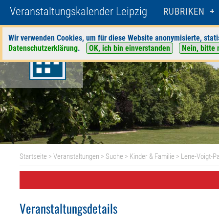
Veranstaltungskalender Leipzig
RUBRIKEN
Wir verwenden Cookies, um für diese Website anonymisierte, stati
Datenschutzerklärung
.
OK, ich bin einverstanden
Nein, bitte 
Startseite
>
Veranstaltungen
>
Suche
>
Kinder & Familie
>
Lene-Voigt-P
Veranstaltungsdetails