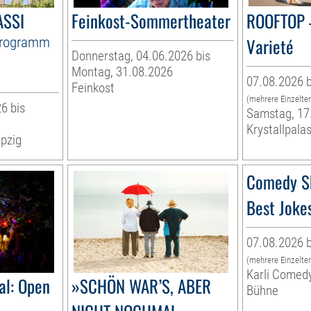
ASSI
Feinkost-Sommertheater
ROOFTOP 
Programm
Varieté
Donnerstag, 04.06.2026 bis
Montag, 31.08.2026
07.08.2026 b
Feinkost
(mehrere Einzelte
6 bis
Samstag, 17
Krystallpalas
pzig
Comedy S
Best Joke
07.08.2026 b
(mehrere Einzelte
Karli Comed
al: Open
»SCHÖN WAR’S, ABER
Bühne