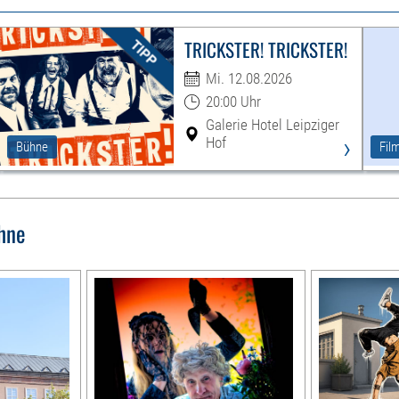
TRICKSTER! TRICKSTER!
Mi. 12.08.2026
20:00 Uhr
Galerie Hotel Leipziger
›
Hof
Bühne
Fil
hne