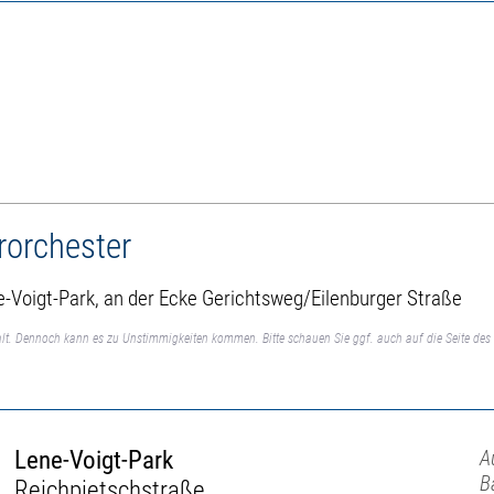
rorchester
ne-Voigt-Park, an der Ecke Gerichtsweg/Eilenburger Straße
lt. Dennoch kann es zu Unstimmigkeiten kommen. Bitte schauen Sie ggf. auch auf die Seite des 
Lene-Voigt-Park
A
B
Reichpietschstraße