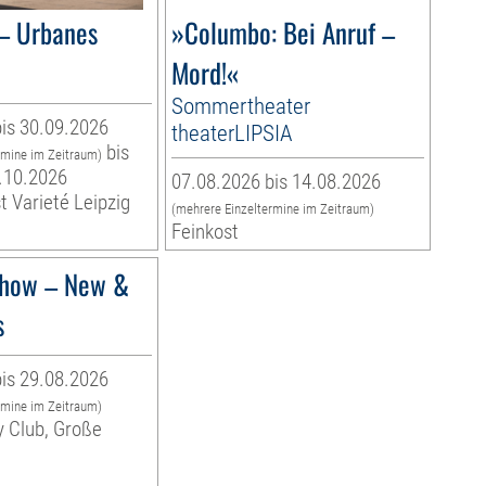
– Urbanes
»Columbo: Bei Anruf –
Mord!«
Sommertheater
is 30.09.2026
theaterLIPSIA
bis
rmine im Zeitraum)
.10.2026
07.08.2026 bis 14.08.2026
t Varieté Leipzig
(mehrere Einzeltermine im Zeitraum)
Feinkost
how – New &
s
is 29.08.2026
rmine im Zeitraum)
y Club, Große