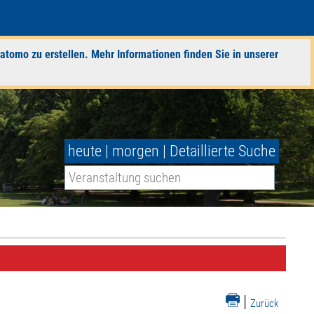
atomo zu erstellen. Mehr Informationen finden Sie in unserer
heute
|
morgen
|
Detaillierte Suche
|
Zurück